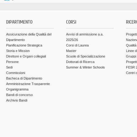
DIPARTIMENTO
CORSI
RICER
Assicurazione della Qualità del
Avvisi di ammissione a.a.
Progett
Dipartimento
2025/26
Nazion
Pianificazione Strategica
Corsi di Laurea
Qualità
Storia e Mission
Master
Linee d
Direttore e Organi collegiali
Scuole di Specializzazione
Gruppi 
Persone
Dottorati di Ricerca
Progett
Sedi
Summer & Winter Schools
FESR 2
Commissioni
Centri d
Bacheca di Dipartimento
Amministrazione Trasparente
Organigramma
Bandi di concorso
Archivio Bandi