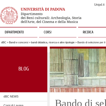
Unipd.it
DIPARTIMENTO
CORSI
RICERCA
dBC
>
Bandi e concorsi
>
bandi didattica, ricerca e altre tipologie
> Bando di selezione per il 
BLOG
dBC NEWS
Bando di sel
Corsi di Laurea