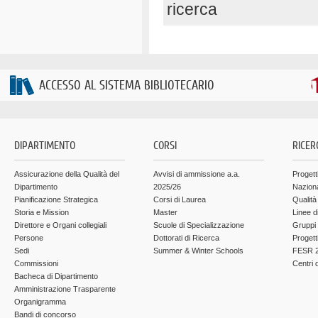
ricerca
ACCESSO AL SISTEMA BIBLIOTECARIO
DIPARTIMENTO
CORSI
RICER
Assicurazione della Qualità del
Avvisi di ammissione a.a.
Progett
Dipartimento
2025/26
Nazion
Pianificazione Strategica
Corsi di Laurea
Qualità
Storia e Mission
Master
Linee d
Direttore e Organi collegiali
Scuole di Specializzazione
Gruppi 
Persone
Dottorati di Ricerca
Progett
Sedi
Summer & Winter Schools
FESR 2
Commissioni
Centri d
Bacheca di Dipartimento
Amministrazione Trasparente
Organigramma
Bandi di concorso