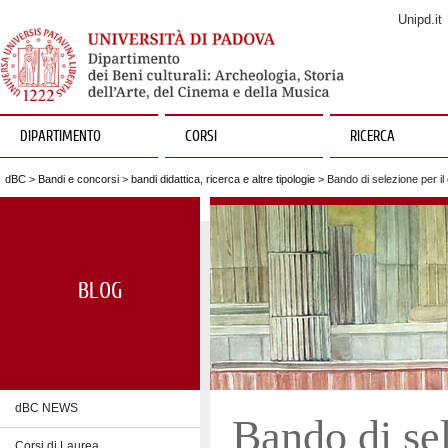
Unipd.it
DIPARTIMENTO
CORSI
RICERCA
dBC
>
Bandi e concorsi
>
bandi didattica, ricerca e altre tipologie
> Bando di selezione per il 
BLOG
dBC NEWS
Bando di sel
Corsi di Laurea