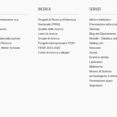
.
RICERCA
SERVIZI
ammissione a.a.
Progetti di Ricerca d'Interesse
Elenco telefonico
Nazionale (PRIN)
Prenotazioni attrezza
aurea
Qualità della ricerca
Sitemap
Linee di ricerca
Blog del Dipartimento
Specializzazione
Gruppi di ricerca
Moodle - Didattica onl
di Ricerca
Progetti internazionali e POR-
Mailing List
Winter Schools
FESR 2014-2020
Eduroam
Centri di ricerca collegati
Social
Eventi in diretta
Laboratori
Biblioteche
Museo di Scienze
archeologiche e d'Art
Prenotazioni spazi
Segreterie