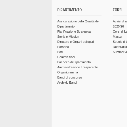
DIPARTIMENTO
CORSI
Assicurazione della Qualità del
Avvisi di 
Dipartimento
2025/26
Pianificazione Strategica
Corsi di L
Storia e Mission
Master
Direttore e Organi collegiali
Scuole di 
Persone
Dottorati 
Sedi
Summer & 
Commissioni
Bacheca di Dipartimento
Amministrazione Trasparente
Organigramma
Bandi di concorso
Archivio Bandi