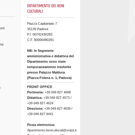
DIPARTIMENTO DEI BENI
CULTURALI
Piazza Capitaniato 7
ture
35139 Padova
P.I. 00742430283
C.F. 80006480281
ine
NB: le Segreterie
amministrativa e didattica del
Dipartimento sono state
temporaneamente trasferite
presso Palazzo Maldura
(Piazza Folena n. 1, Padova)
FRONT OFFICE
e
Portineria:
+39 049 827 4698
Didattica:
+39 049 827 4573 /
+39 049 827 4624
Direzione:
+39 049 827 4639 /
+39 049 827 9441
Posta elettronica:
dipartimento.beniculturali@unipd.it