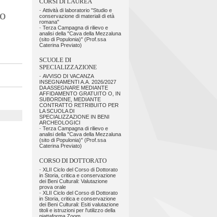
CORSI DI LAUREA
-
Attività di laboratorio "Studio e
io
conservazione di materiali di età
romana"
-
Terza Campagna di rilievo e
analisi della "Cava della Mezzaluna
(sito di Populonia)" (Prof.ssa
Caterina Previato)
SCUOLE DI
SPECIALIZZAZIONE
-
AVVISO DI VACANZA
INSEGNAMENTI A.A. 2026/2027
DA ASSEGNARE MEDIANTE
AFFIDAMENTO GRATUITO O, IN
SUBORDINE, MEDIANTE
CONTRATTO RETRIBUITO PER
LA SCUOLA DI
SPECIALIZZAZIONE IN BENI
ARCHEOLOGICI
-
Terza Campagna di rilievo e
analisi della "Cava della Mezzaluna
(sito di Populonia)" (Prof.ssa
Caterina Previato)
CORSO DI DOTTORATO
-
XLII Ciclo del Corso di Dottorato
in Storia, critica e conservazione
dei Beni Culturali: Valutazione
prova orale
-
XLII Ciclo del Corso di Dottorato
in Storia, critica e conservazione
dei Beni Culturali: Esiti valutazione
titoli e istruzioni per l'utilizzo della
piattaforma Zoom