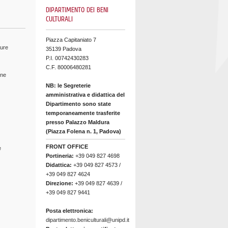
DIPARTIMENTO DEI BENI
CULTURALI
Piazza Capitaniato 7
ture
35139 Padova
P.I. 00742430283
C.F. 80006480281
ine
NB: le Segreterie
amministrativa e didattica del
Dipartimento sono state
temporaneamente trasferite
presso Palazzo Maldura
(Piazza Folena n. 1, Padova)
FRONT OFFICE
e
Portineria:
+39 049 827 4698
Didattica:
+39 049 827 4573 /
+39 049 827 4624
Direzione:
+39 049 827 4639 /
+39 049 827 9441
Posta elettronica:
dipartimento.beniculturali@unipd.it