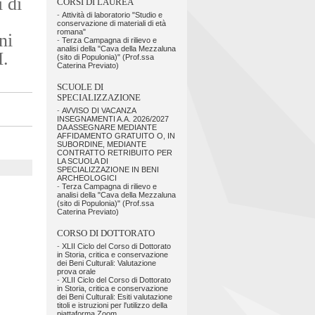
 di
CORSI DI LAUREA
-
Attività di laboratorio "Studio e
conservazione di materiali di età
romana"
ni
-
Terza Campagna di rilievo e
analisi della "Cava della Mezzaluna
M.
(sito di Populonia)" (Prof.ssa
Caterina Previato)
SCUOLE DI
SPECIALIZZAZIONE
-
AVVISO DI VACANZA
INSEGNAMENTI A.A. 2026/2027
DA ASSEGNARE MEDIANTE
AFFIDAMENTO GRATUITO O, IN
SUBORDINE, MEDIANTE
CONTRATTO RETRIBUITO PER
LA SCUOLA DI
SPECIALIZZAZIONE IN BENI
ARCHEOLOGICI
-
Terza Campagna di rilievo e
analisi della "Cava della Mezzaluna
(sito di Populonia)" (Prof.ssa
Caterina Previato)
CORSO DI DOTTORATO
-
XLII Ciclo del Corso di Dottorato
in Storia, critica e conservazione
dei Beni Culturali: Valutazione
prova orale
-
XLII Ciclo del Corso di Dottorato
in Storia, critica e conservazione
dei Beni Culturali: Esiti valutazione
titoli e istruzioni per l'utilizzo della
piattaforma Zoom