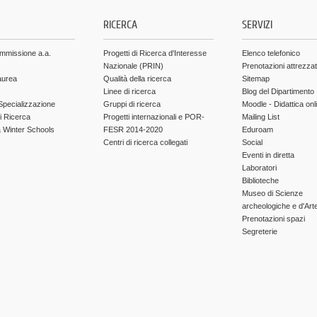
.
RICERCA
SERVIZI
ammissione a.a.
Progetti di Ricerca d'Interesse
Elenco telefonico
Nazionale (PRIN)
Prenotazioni attrezza
aurea
Qualità della ricerca
Sitemap
Linee di ricerca
Blog del Dipartimento
Specializzazione
Gruppi di ricerca
Moodle - Didattica onl
di Ricerca
Progetti internazionali e POR-
Mailing List
Winter Schools
FESR 2014-2020
Eduroam
Centri di ricerca collegati
Social
Eventi in diretta
Laboratori
Biblioteche
Museo di Scienze
archeologiche e d'Art
Prenotazioni spazi
Segreterie