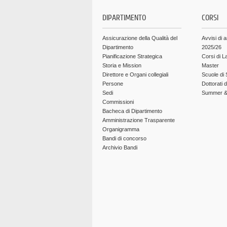
DIPARTIMENTO
CORSI
Assicurazione della Qualità del
Avvisi di 
Dipartimento
2025/26
Pianificazione Strategica
Corsi di L
Storia e Mission
Master
Direttore e Organi collegiali
Scuole di 
Persone
Dottorati 
Sedi
Summer & 
Commissioni
Bacheca di Dipartimento
Amministrazione Trasparente
Organigramma
Bandi di concorso
Archivio Bandi