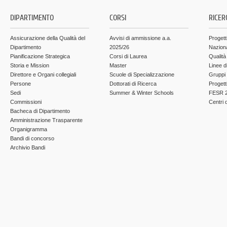
DIPARTIMENTO
CORSI
RICER
Assicurazione della Qualità del
Avvisi di ammissione a.a.
Progett
Dipartimento
2025/26
Nazion
Pianificazione Strategica
Corsi di Laurea
Qualità
Storia e Mission
Master
Linee d
Direttore e Organi collegiali
Scuole di Specializzazione
Gruppi 
Persone
Dottorati di Ricerca
Progett
Sedi
Summer & Winter Schools
FESR 2
Commissioni
Centri d
Bacheca di Dipartimento
Amministrazione Trasparente
Organigramma
Bandi di concorso
Archivio Bandi