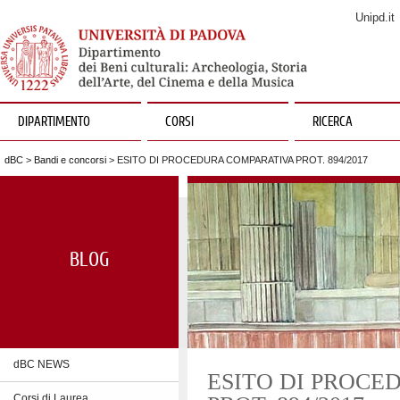
Unipd.it
DIPARTIMENTO
CORSI
RICERCA
dBC
>
Bandi e concorsi
> ESITO DI PROCEDURA COMPARATIVA PROT. 894/2017
BLOG
dBC NEWS
ESITO DI PROCE
Corsi di Laurea