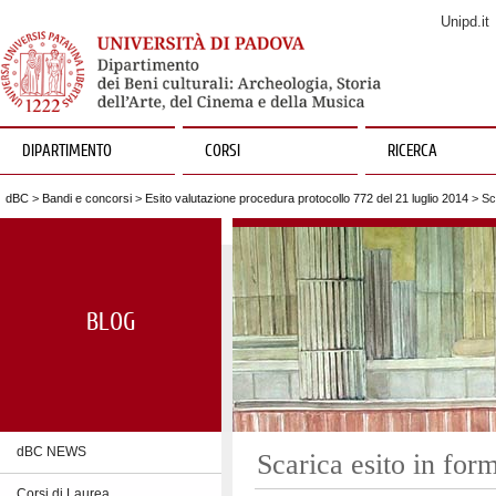
Unipd.it
DIPARTIMENTO
CORSI
RICERCA
dBC
>
Bandi e concorsi
>
Esito valutazione procedura protocollo 772 del 21 luglio 2014
> Sca
BLOG
dBC NEWS
Scarica esito in for
Corsi di Laurea