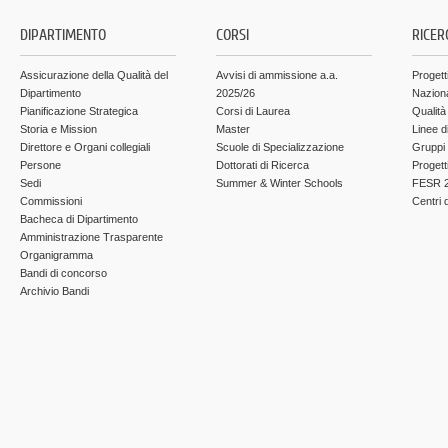
DIPARTIMENTO
CORSI
RICER
Assicurazione della Qualità del
Avvisi di ammissione a.a.
Progett
Dipartimento
2025/26
Nazion
Pianificazione Strategica
Corsi di Laurea
Qualità
Storia e Mission
Master
Linee d
Direttore e Organi collegiali
Scuole di Specializzazione
Gruppi 
Persone
Dottorati di Ricerca
Progett
Sedi
Summer & Winter Schools
FESR 2
Commissioni
Centri d
Bacheca di Dipartimento
Amministrazione Trasparente
Organigramma
Bandi di concorso
Archivio Bandi