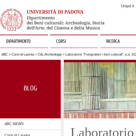
Unipd.it
DIPARTIMENTO
CORSI
RICERCA
dBC
>
Corsi di Laurea
>
CdL Archeologia
> Laboratorio "Fotografare i beni culturali", a.a. 2
BLOG
dBC NEWS
Laboratorio 
Corsi di Laurea