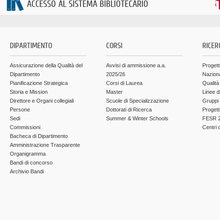
ACCESSO AL SISTEMA BIBLIOTECARIO
DIPARTIMENTO
CORSI
RICER
Assicurazione della Qualità del
Avvisi di ammissione a.a.
Progett
Dipartimento
2025/26
Nazion
Pianificazione Strategica
Corsi di Laurea
Qualità
Storia e Mission
Master
Linee d
Direttore e Organi collegiali
Scuole di Specializzazione
Gruppi 
Persone
Dottorati di Ricerca
Progett
Sedi
Summer & Winter Schools
FESR 2
Commissioni
Centri d
Bacheca di Dipartimento
Amministrazione Trasparente
Organigramma
Bandi di concorso
Archivio Bandi