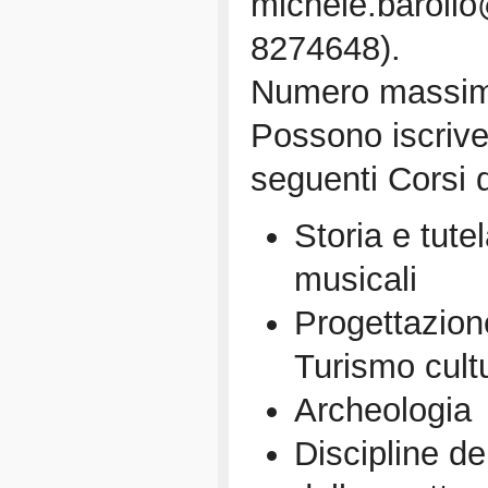
michele.barollo
8274648).
Numero massimo 
Possono iscriver
seguenti Corsi d
Storia e tutel
musicali
Progettazion
Turismo cult
Archeologia
Discipline de