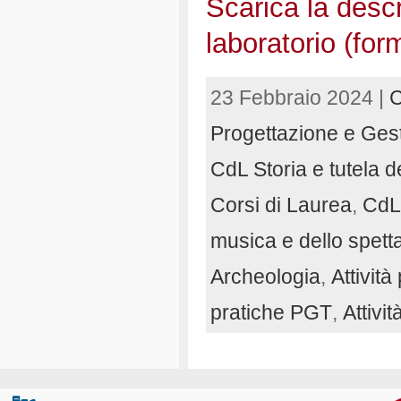
Scarica la descri
laboratorio (for
23 Febbraio 2024 |
C
Progettazione e Gest
CdL Storia e tutela de
Corsi di Laurea
,
CdL 
musica e dello spett
Archeologia
,
Attivit
pratiche PGT
,
Attiv