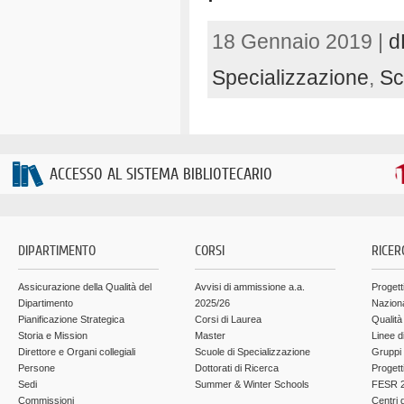
18 Gennaio 2019 |
d
Specializzazione
,
Sc
ACCESSO AL SISTEMA BIBLIOTECARIO
DIPARTIMENTO
CORSI
RICER
Assicurazione della Qualità del
Avvisi di ammissione a.a.
Progett
Dipartimento
2025/26
Nazion
Pianificazione Strategica
Corsi di Laurea
Qualità
Storia e Mission
Master
Linee d
Direttore e Organi collegiali
Scuole di Specializzazione
Gruppi 
Persone
Dottorati di Ricerca
Progett
Sedi
Summer & Winter Schools
FESR 2
Commissioni
Centri d