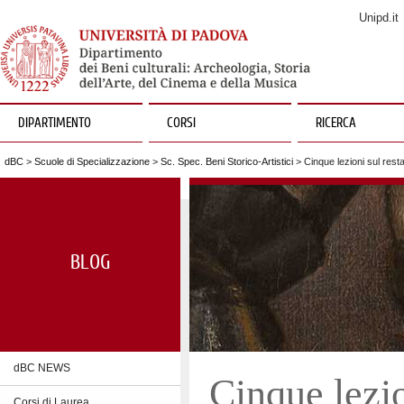
Unipd.it
DIPARTIMENTO
CORSI
RICERCA
dBC
>
Scuole di Specializzazione
>
Sc. Spec. Beni Storico-Artistici
> Cinque lezioni sul rest
BLOG
dBC NEWS
Cinque lezio
Corsi di Laurea