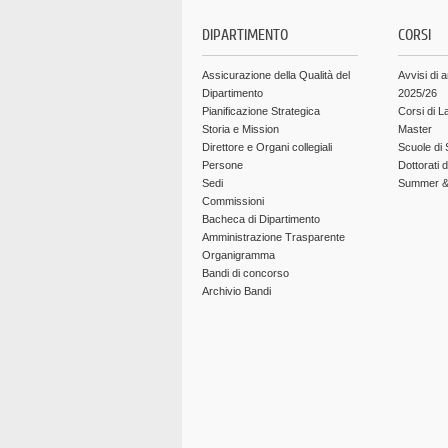
DIPARTIMENTO
CORSI
Assicurazione della Qualità del
Avvisi di 
Dipartimento
2025/26
Pianificazione Strategica
Corsi di L
Storia e Mission
Master
Direttore e Organi collegiali
Scuole di 
Persone
Dottorati 
Sedi
Summer & 
Commissioni
Bacheca di Dipartimento
Amministrazione Trasparente
Organigramma
Bandi di concorso
Archivio Bandi