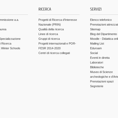
.
RICERCA
SERVIZI
ammissione a.a.
Progetti di Ricerca d'Interesse
Elenco telefonico
Nazionale (PRIN)
Prenotazioni attrezza
aurea
Qualità della ricerca
Sitemap
Linee di ricerca
Blog del Dipartimento
Specializzazione
Gruppi di ricerca
Moodle - Didattica onl
di Ricerca
Progetti internazionali e POR-
Mailing List
Winter Schools
FESR 2014-2020
Eduroam
Centri di ricerca collegati
Social
Eventi in diretta
Laboratori
Biblioteche
Museo di Scienze
archeologiche e d'Art
Prenotazioni spazi
Segreterie