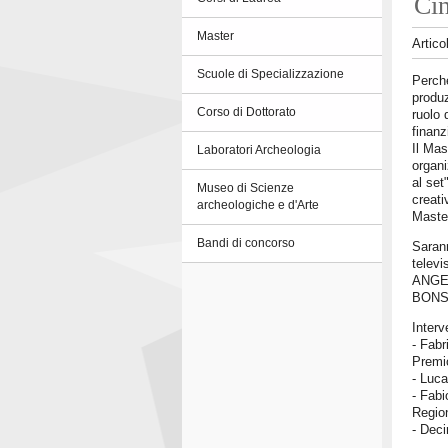
Cin
Master
Artico
Scuole di Specializzazione
Perché
produz
Corso di Dottorato
ruolo 
finanz
Il Mas
Laboratori Archeologia
organi
al set
Museo di Scienze
creati
archeologiche e d'Arte
Master
Bandi di concorso
Sarann
televis
ANGE
BONS
Interv
- Fabr
Premio
- Luca
- Fabi
Regio
- Deci