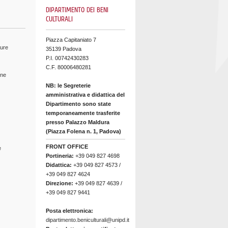
DIPARTIMENTO DEI BENI
CULTURALI
Piazza Capitaniato 7
ture
35139 Padova
P.I. 00742430283
C.F. 80006480281
ine
NB: le Segreterie
amministrativa e didattica del
Dipartimento sono state
temporaneamente trasferite
presso Palazzo Maldura
(Piazza Folena n. 1, Padova)
FRONT OFFICE
e
Portineria:
+39 049 827 4698
Didattica:
+39 049 827 4573 /
+39 049 827 4624
Direzione:
+39 049 827 4639 /
+39 049 827 9441
Posta elettronica:
dipartimento.beniculturali@unipd.it