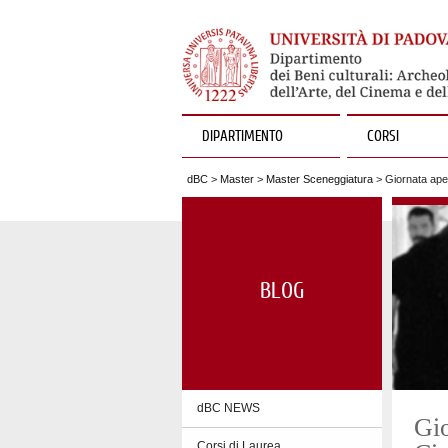
DIPARTIMENTO
CORSI
dBC
>
Master
>
Master Sceneggiatura
> Giornata aper
BLOG
dBC NEWS
Gio
Corsi di Laurea