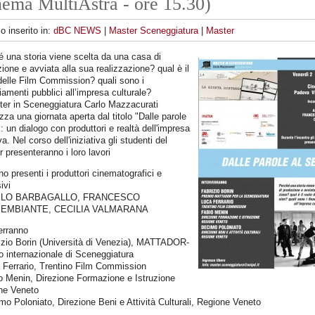
ema MultiAstra - ore 15.30)
lo inserito in:
dBC NEWS
|
Master Sceneggiatura
|
Master
 una storia viene scelta da una casa di
ione e avviata alla sua realizzazione? qual è il
delle Film Commission? quali sono i
iamenti pubblici all’impresa culturale?
ter in Sceneggiatura Carlo Mazzacurati
zza una giornata aperta dal titolo "Dalle parole
": un dialogo con produttori e realtà dell'impresa
va. Nel corso dell'iniziativa gli studenti del
 presenteranno i loro lavori
o presenti i produttori cinematografici e
ivi
LO BARBAGALLO, FRANCESCO
EMBIANTE, CECILIA VALMARANA
erranno
izio Borin (Università di Venezia), MATTADOR-
 internazionale di Sceneggiatura
 Ferrario, Trentino Film Commission
o Menin, Direzione Formazione e Istruzione
ne Veneto
mo Poloniato, Direzione Beni e Attività Culturali, Regione Veneto