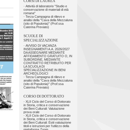
CORSI DI LAUREA
-
Attività di laboratorio "Studio e
conservazione di materiali di età
romana"
-
Terza Campagna di rilievo e
analisi della "Cava della Mezzaluna
(sito di Populonia)" (Prof.ssa
Caterina Previato)
SCUOLE DI
SPECIALIZZAZIONE
-
AVVISO DI VACANZA
INSEGNAMENTI A.A. 2026/2027
DA ASSEGNARE MEDIANTE
AFFIDAMENTO GRATUITO O, IN
SUBORDINE, MEDIANTE
CONTRATTO RETRIBUITO PER
LA SCUOLA DI
SPECIALIZZAZIONE IN BENI
ARCHEOLOGICI
-
Terza Campagna di rilievo e
analisi della "Cava della Mezzaluna
(sito di Populonia)" (Prof.ssa
Caterina Previato)
CORSO DI DOTTORATO
-
XLII Ciclo del Corso di Dottorato
in Storia, critica e conservazione
dei Beni Culturali: Valutazione
prova orale
-
XLII Ciclo del Corso di Dottorato
in Storia, critica e conservazione
dei Beni Culturali: Esiti valutazione
titoli e istruzioni per l'utilizzo della
piattaforma Zoom