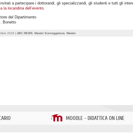
nvitati a partecipare i dottorandi, gli specializzandi, gli studenti e tutti gli inter
a la locandina dell’evento
.
ettore del Dipartimento
J. Bonetto
embre 2016 |
dBC NEWS
,
Master Sceneggiatura
,
Master
CARIO
MOODLE - DIDATTICA ON LINE