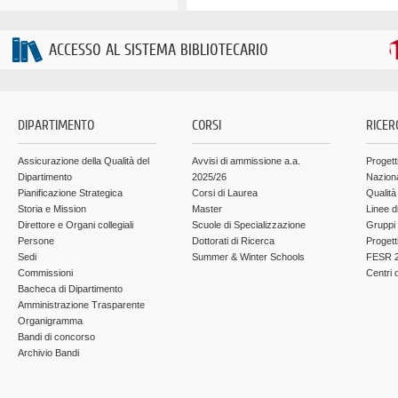
ACCESSO AL SISTEMA BIBLIOTECARIO
DIPARTIMENTO
CORSI
RICER
Assicurazione della Qualità del
Avvisi di ammissione a.a.
Progett
Dipartimento
2025/26
Nazion
Pianificazione Strategica
Corsi di Laurea
Qualità
Storia e Mission
Master
Linee d
Direttore e Organi collegiali
Scuole di Specializzazione
Gruppi 
Persone
Dottorati di Ricerca
Progett
Sedi
Summer & Winter Schools
FESR 2
Commissioni
Centri d
Bacheca di Dipartimento
Amministrazione Trasparente
Organigramma
Bandi di concorso
Archivio Bandi