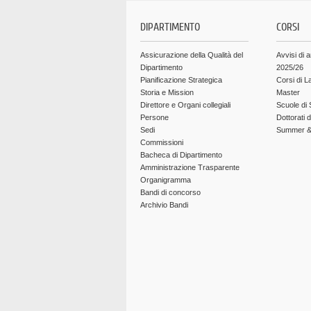
DIPARTIMENTO
CORSI
Assicurazione della Qualità del
Avvisi di 
Dipartimento
2025/26
Pianificazione Strategica
Corsi di L
Storia e Mission
Master
Direttore e Organi collegiali
Scuole di 
Persone
Dottorati 
Sedi
Summer & 
Commissioni
Bacheca di Dipartimento
Amministrazione Trasparente
Organigramma
Bandi di concorso
Archivio Bandi