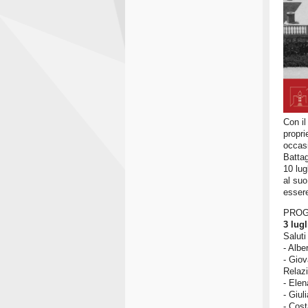
Con il
propri
occasi
Battag
10 lug
al suo
essere
PRO
3 lugl
Saluti 
- Albe
- Giov
Relazi
- Elen
- Giul
- Cost