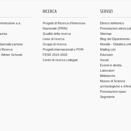
.
RICERCA
SERVIZI
ammissione a.a.
Progetti di Ricerca d'Interesse
Elenco telefonico
Nazionale (PRIN)
Prenotazioni attrezza
aurea
Qualità della ricerca
Sitemap
Linee di ricerca
Blog del Dipartimento
Specializzazione
Gruppi di ricerca
Moodle - Didattica onl
di Ricerca
Progetti internazionali e POR-
Mailing List
Winter Schools
FESR 2014-2020
Eduroam
Centri di ricerca collegati
Social
Eventi in diretta
Laboratori
Biblioteche
Museo di Scienze
archeologiche e d'Art
Prenotazioni spazi
Segreterie