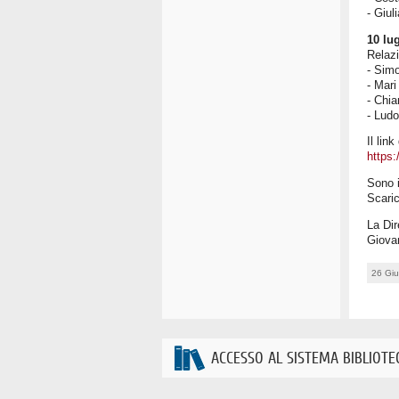
- Giul
10 lug
Relazi
- Simo
- Mari
- Chia
- Ludo
Il lin
https:
Sono i
Scari
La Dir
Giova
26 Gi
ACCESSO AL SISTEMA BIBLIOTE