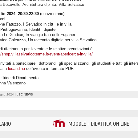
ia Becevello, Architettura dipinta: Villa Selvatico
lio 2024, 20:30-22:30
(nuovo orario)
oni
ne Fatuzzo, I Selvatico in citt e in villa
 Pietrogiovanna, Identit dipinte
ra Lo Giudice, In viaggio tra i colli Euganei
vica Galeazzo, Un racconto digitale per villa Selvatico
k di riferimento per l'evento e le relative prenotazioni è:
//shop.villaselvaticoterme.it/event/apericerca-in-villa/
nvitati a partecipare i dottorandi, gli specializzandi, gli studenti e tutti gli inter
ca la
locandina
dell'evento in formato PDF.
ettrice di Dipartimento
nna Valenzano
ugno 2024 |
dBC NEWS
CARIO
MOODLE - DIDATTICA ON LINE