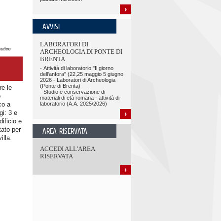
AVVISI
LABORATORI DI
ARCHEOLOGIA DI PONTE DI
BRENTA
-
Attività di laboratorio "Il giorno
dell'anfora" (22,25 maggio 5 giugno
2026 - Laboratori di Archeologia
(Ponte di Brenta)
re le
-
Studio e conservazione di
o
materiali di età romana - attività di
co a
laboratorio (A.A. 2025/2026)
gi: 3 e
dificio e
tato per
AREA RISERVATA
illa.
ACCEDI ALL'AREA
RISERVATA