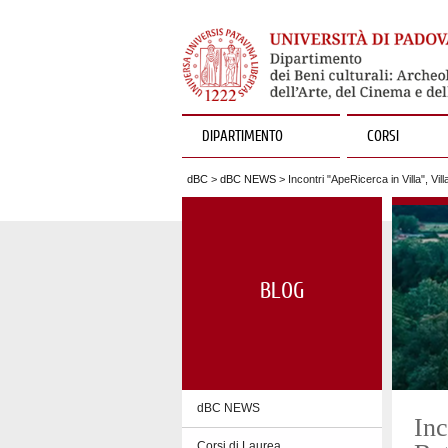
DIPARTIMENTO
CORSI
dBC
>
dBC NEWS
> Incontri "ApeRicerca in Villa", Vil
BLOG
dBC NEWS
Inc
Corsi di Laurea