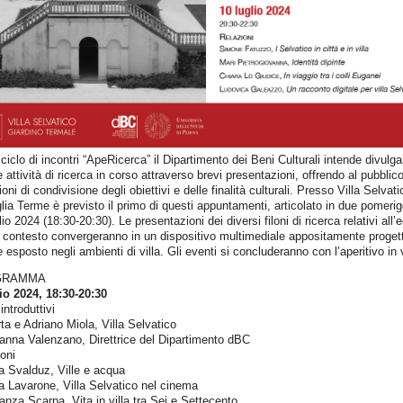
 ciclo di incontri “ApeRicerca” il Dipartimento dei Beni Culturali intende divulga
e attività di ricerca in corso attraverso brevi presentazioni, offrendo al pubblic
oni di condivisione degli obiettivi e delle finalità culturali. Presso Villa Selvati
lia Terme è previsto il primo di questi appuntamenti, articolato in due pomerig
lio 2024 (18:30-20:30). Le presentazioni dei diversi filoni di ricerca relativi all’e
 contesto convergeranno in un dispositivo multimediale appositamente proget
 esposto negli ambienti di villa. Gli eventi si concluderanno con l’aperitivo in v
GRAMMA
io 2024, 18:30-20:30
introduttivi
rta e Adriano Miola, Villa Selvatico
anna Valenzano, Direttrice del Dipartimento dBC
oni
a Svalduz, Ville e acqua
ia Lavarone, Villa Selvatico nel cinema
anza Scarpa, Vita in villa tra Sei e Settecento