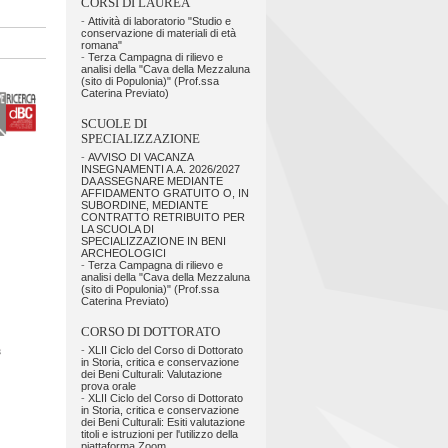
CORSI DI LAUREA
-
Attività di laboratorio "Studio e
conservazione di materiali di età
romana"
-
Terza Campagna di rilievo e
analisi della "Cava della Mezzaluna
(sito di Populonia)" (Prof.ssa
Caterina Previato)
SCUOLE DI
SPECIALIZZAZIONE
-
AVVISO DI VACANZA
INSEGNAMENTI A.A. 2026/2027
DA ASSEGNARE MEDIANTE
AFFIDAMENTO GRATUITO O, IN
SUBORDINE, MEDIANTE
CONTRATTO RETRIBUITO PER
LA SCUOLA DI
SPECIALIZZAZIONE IN BENI
ARCHEOLOGICI
-
Terza Campagna di rilievo e
analisi della "Cava della Mezzaluna
(sito di Populonia)" (Prof.ssa
Caterina Previato)
CORSO DI DOTTORATO
-
XLII Ciclo del Corso di Dottorato
in Storia, critica e conservazione
dei Beni Culturali: Valutazione
prova orale
-
XLII Ciclo del Corso di Dottorato
in Storia, critica e conservazione
dei Beni Culturali: Esiti valutazione
titoli e istruzioni per l'utilizzo della
piattaforma Zoom