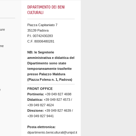
DIPARTIMENTO DEI BENI
CULTURALI
Piazza Capitaniato 7
ture
35139 Padova
P.I. 00742430283
C.F. 80006480281
ine
NB: le Segreterie
amministrativa e didattica del
Dipartimento sono state
temporaneamente trasferite
presso Palazzo Maldura
(Piazza Folena n. 1, Padova)
FRONT OFFICE
e
Portineria:
+39 049 827 4698
Didattica:
+39 049 827 4573 /
+39 049 827 4624
Direzione:
+39 049 827 4639 /
+39 049 827 9441
Posta elettronica:
dipartimento.beniculturali@unipd.it