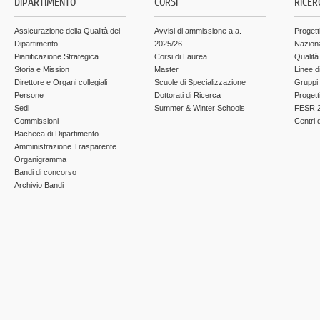
DIPARTIMENTO
CORSI
RICER
Assicurazione della Qualità del
Avvisi di ammissione a.a.
Progett
Dipartimento
2025/26
Nazion
Pianificazione Strategica
Corsi di Laurea
Qualità
Storia e Mission
Master
Linee d
Direttore e Organi collegiali
Scuole di Specializzazione
Gruppi 
Persone
Dottorati di Ricerca
Progett
Sedi
Summer & Winter Schools
FESR 2
Commissioni
Centri d
Bacheca di Dipartimento
Amministrazione Trasparente
Organigramma
Bandi di concorso
Archivio Bandi