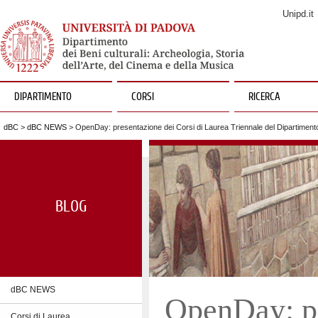
Unipd.it
DIPARTIMENTO
CORSI
RICERCA
dBC
>
dBC NEWS
> OpenDay: presentazione dei Corsi di Laurea Triennale del Dipartimen
BLOG
dBC NEWS
OpenDay: pr
Corsi di Laurea