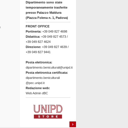
Dipartimento sono state
temporaneamente trasferite
presso Palazzo Maldura
(Piazza Folena n. 1, Padova)
FRONT OFFICE
e
Portineria:
+39 049 827 4698
Didattica:
+39 049 827 4573 /
+39 049 827 4624
Direzione:
+39 049 827 4639 /
+39 049 827 9441
Posta elettronica:
dipartimento.beniculturali@unipd.it
Posta elettronica certificata:
dipartimento.beniculturali
@pec.unipd.it
Redazione web:
Web Admin dBC