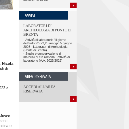
AVVISI
LABORATORI DI
ARCHEOLOGIA DI PONTE DI
BRENTA
-
Attività di laboratorio "Il giorno
dell'anfora" (22,25 maggio 5 giugno
2026 - Laboratori di Archeologia
(Ponte di Brenta)
-
Studio e conservazione di
materiali di età romana - attività di
laboratorio (A.A. 2025/2026)
),
Nicola
di di
AREA RISERVATA
ACCEDI ALL'AREA
2023 a
RISERVATA
l Museo
menti
tesina e