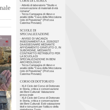
CORSI DI LAUREA
-
Attività di laboratorio "Studio e
nale
conservazione di materiali di età
romana"
-
Terza Campagna di rilievo e
analisi della "Cava della Mezzaluna
(sito di Populonia)" (Prof.ssa
Caterina Previato)
SCUOLE DI
SPECIALIZZAZIONE
-
AVVISO DI VACANZA
INSEGNAMENTI A.A. 2026/2027
DA ASSEGNARE MEDIANTE
AFFIDAMENTO GRATUITO O, IN
SUBORDINE, MEDIANTE
CONTRATTO RETRIBUITO PER
LA SCUOLA DI
SPECIALIZZAZIONE IN BENI
ARCHEOLOGICI
-
Terza Campagna di rilievo e
analisi della "Cava della Mezzaluna
(sito di Populonia)" (Prof.ssa
Caterina Previato)
CORSO DI DOTTORATO
-
XLII Ciclo del Corso di Dottorato
in Storia, critica e conservazione
dei Beni Culturali: Valutazione
prova orale
-
XLII Ciclo del Corso di Dottorato
in Storia, critica e conservazione
dei Beni Culturali: Esiti valutazione
titoli e istruzioni per l'utilizzo della
piattaforma Zoom