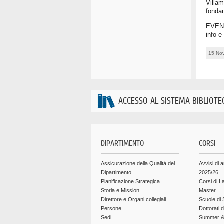
Villam
fondam
EVEN
info e
15 No
ACCESSO AL SISTEMA BIBLIOTE
DIPARTIMENTO
CORSI
Assicurazione della Qualità del
Avvisi di 
Dipartimento
2025/26
Pianificazione Strategica
Corsi di L
Storia e Mission
Master
Direttore e Organi collegiali
Scuole di 
Persone
Dottorati 
Sedi
Summer & 