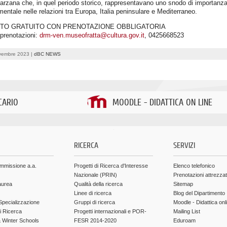
arzana che, in quel periodo storico, rappresentavano uno snodo di importanz
entale nelle relazioni tra Europa, Italia peninsulare e Mediterraneo.
TO GRATUITO CON PRENOTAZIONE OBBLIGATORIA
 prenotazioni:
drm-ven.museofratta@cultura.gov.it
, 0425668523
vembre 2023 |
dBC NEWS
CARIO
MOODLE - DIDATTICA ON LINE
.
RICERCA
SERVIZI
ammissione a.a.
Progetti di Ricerca d'Interesse
Elenco telefonico
Nazionale (PRIN)
Prenotazioni attrezza
aurea
Qualità della ricerca
Sitemap
Linee di ricerca
Blog del Dipartimento
Specializzazione
Gruppi di ricerca
Moodle - Didattica onl
di Ricerca
Progetti internazionali e POR-
Mailing List
Winter Schools
FESR 2014-2020
Eduroam