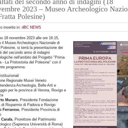
ultati del secondo anno di indagini (18
vembre 2023 – Museo Archeologico Nazio
Fratta Polesine)
lo inserito in:
dBC NEWS
rno 18 novembre 2023 alle ore 16:15,
 il Museo Archeologico Nazionale di
 Polesine, si terrà la presentazione dei
ati del secondo anno di indagini
logiche nell'ambito del Progetto "Prima
 - La Protostoria del Polesine" con il
nte programma:
istituzionali
ione Regionale Musei Veneto
tendenza Archeologia, Belle Arti e
gio per le province di Verona, Rovigo e
za
rto Muraro
, Presidente Fondazione
 di Risparmio di Padova e Rovigo
o Ferrarese
, Presidente Provincia di
o
 Carafa
, Prorettore del Patrimonio
ologico (Sapienza Università di Roma)