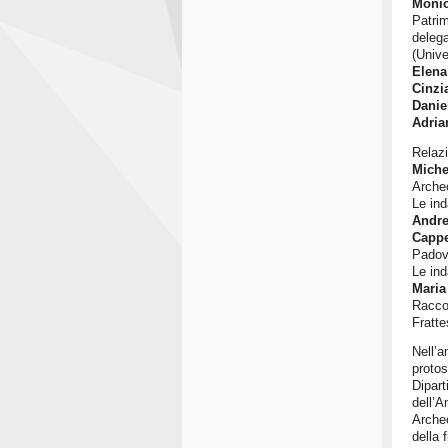
Monic
Patrim
delega
(Unive
Elena
Cinzi
Danie
Adria
Relazi
Miche
Archeo
Le ind
Andre
Cappe
Padov
Le ind
Maria
Raccon
Fratte
Nell’
protos
Dipart
dell’A
Archeo
della 