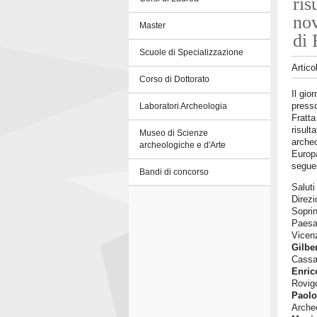
ris
no
Master
di 
Scuole di Specializzazione
Artico
Corso di Dottorato
Il gio
presso
Laboratori Archeologia
Fratta
risult
Museo di Scienze
archeo
archeologiche e d'Arte
Europa
segue
Bandi di concorso
Saluti 
Direz
Soprin
Paesag
Vicen
Gilbe
Cassa
Enric
Rovig
Paolo
Arche