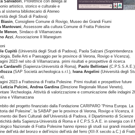
a Salvadori
, Prorettrice con delega al
onio artistico, storico e culturale e
 al sistema bibliotecario di Ateneo
rsità degli Studi di Padova)
 Biasin
, Consigliere Comune di Rovigo, Museo dei Grandi Fiumi
a Mantovani
, Assessore alla cultura Comune di Fratta Polesine
le Menon
, Sindaco di Villamarzana
no Azzi
, Associazione Il Manegium
oni
le Cupitò
(Università degli Studi di Padova), Paola Salzani (Soprintendenza
logia, Belle Arti e Paesaggio per le province di Verona, Rovigo e Vicenza),
agini 2023 nel sito di Villamarzana. primi risultati e prospettive di ricerca
a Cardarelli
(Sapienza-Università di Roma),
Paolo Bellintani
(C.P.S.S.A.E.
llozza
(SAP Società archeologica s.r.l.),
Ivana Angelini
(Università degli Stu
a),
agini 2023 a Frattesina di Fratta Polesine. Primi risultati e prospettive future
 Letizia Pulcini, Andrea Gardina
(Direzione Regionale Musei Veneto),
tare 'Archeologia. Attività di valorizzazione e comunicazione delle indagini 
sina e Villamarzana
ambito del progetto finanziato dalla Fondazione CARIPARO “Prima Europa. La
toria del Polesine”, la SABAP per le province di Verona, Rovigo e Vicenza, il
imento dei Beni Culturali dell’Università di Padova, il Dipartimento di Scienze
ntichità della Sapienza-Università di Roma e il C.P.S.S.A.E. in sinergia con i
logico Nazionale di Fratta Polesine hanno ripreso gli studi sui grandi insedia
fine dell’età del bronzo e dell’inizio dell’età del ferro (XII-X secolo a.C.) di Frat