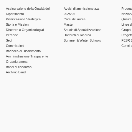
Assicurazione della Qualità del
Avvisi di ammissione a.a.
Progett
Dipartimento
2025/26
Nazion
Pianificazione Strategica
Corsi di Laurea
Qualità
Storia e Mission
Master
Linee d
Direttore e Organi collegiali
Scuole di Specializzazione
Gruppi 
Persone
Dottorati di Ricerca
Progett
Sedi
Summer & Winter Schools
FESR 2
Commissioni
Centri d
Bacheca di Dipartimento
Amministrazione Trasparente
Organigramma
Bandi di concorso
Archivio Bandi