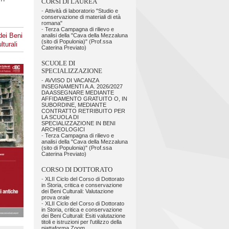
?"
CORSI DI LAUREA
-
Attività di laboratorio "Studio e
conservazione di materiali di età
romana"
-
Terza Campagna di rilievo e
dei Beni
analisi della "Cava della Mezzaluna
(sito di Populonia)" (Prof.ssa
lturali
Caterina Previato)
SCUOLE DI
SPECIALIZZAZIONE
-
AVVISO DI VACANZA
INSEGNAMENTI A.A. 2026/2027
DA ASSEGNARE MEDIANTE
AFFIDAMENTO GRATUITO O, IN
SUBORDINE, MEDIANTE
CONTRATTO RETRIBUITO PER
LA SCUOLA DI
SPECIALIZZAZIONE IN BENI
ARCHEOLOGICI
-
Terza Campagna di rilievo e
analisi della "Cava della Mezzaluna
(sito di Populonia)" (Prof.ssa
Caterina Previato)
CORSO DI DOTTORATO
-
XLII Ciclo del Corso di Dottorato
in Storia, critica e conservazione
dei Beni Culturali: Valutazione
prova orale
-
XLII Ciclo del Corso di Dottorato
in Storia, critica e conservazione
dei Beni Culturali: Esiti valutazione
titoli e istruzioni per l'utilizzo della
piattaforma Zoom