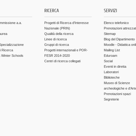
.
RICERCA
SERVIZI
ammissione a.a.
Progetti di Ricerca d'Interesse
Elenco telefonico
Nazionale (PRIN)
Prenotazioni attrezza
aurea
Qualità della ricerca
Sitemap
Linee di ricerca
Blog del Dipartimento
Specializzazione
Gruppi di ricerca
Moodle - Didattica onl
di Ricerca
Progetti internazionali e POR-
Mailing List
Winter Schools
FESR 2014-2020
Eduroam
Centri di ricerca collegati
Social
Eventi in diretta
Laboratori
Biblioteche
Museo di Scienze
archeologiche e d'Art
Prenotazioni spazi
Segreterie