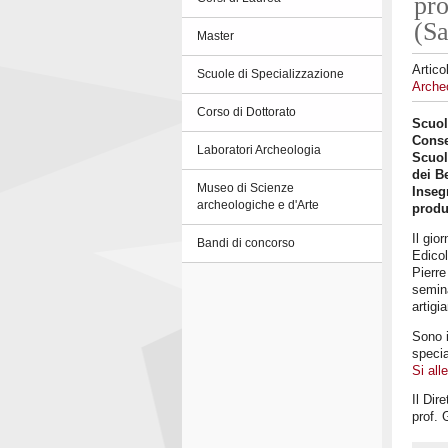
pro
(Sa
Master
Artico
Scuole di Specializzazione
Archeo
Corso di Dottorato
Scuola
Conse
Laboratori Archeologia
Scuol
dei B
Museo di Scienze
Inseg
archeologiche e d'Arte
produ
Il gio
Bandi di concorso
Edicol
Pierre
semin
artigi
Sono i
specia
Si all
Il Dir
prof. 