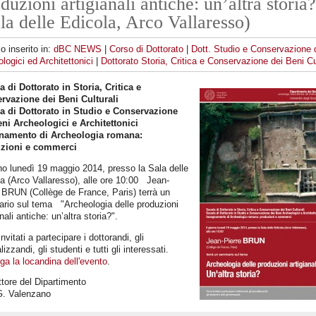
duzioni artigianali antiche: un’altra storia
la delle Edicola, Arco Vallaresso)
lo inserito in:
dBC NEWS
|
Corso di Dottorato
|
Dott. Studio e Conservazione 
logici ed Architettonici
|
Dottorato Storia, Critica e Conservazione dei Beni Cu
 di Dottorato in Storia, Critica e
rvazione dei Beni Culturali
a di Dottorato in Studio e Conservazione
eni Archeologici e Architettonici
namento di Archeologia romana:
zioni e commerci
rno lunedì 19 maggio 2014, presso la Sala delle
a (Arco Vallaresso), alle ore 10:00 Jean-
 BRUN (Collège de France, Paris) terrà un
ario sul tema "Archeologia delle produzioni
anali antiche: un’altra storia?".
nvitati a partecipare i dottorandi, gli
lizzandi, gli studenti e tutti gli interessati.
ega la locandina dell'evento
.
ettore del Dipartimento
G. Valenzano