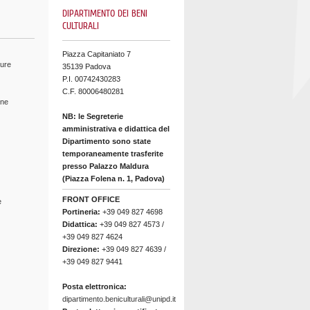
DIPARTIMENTO DEI BENI
CULTURALI
Piazza Capitaniato 7
ture
35139 Padova
P.I. 00742430283
C.F. 80006480281
ine
NB: le Segreterie
amministrativa e didattica del
Dipartimento sono state
temporaneamente trasferite
presso Palazzo Maldura
(Piazza Folena n. 1, Padova)
FRONT OFFICE
e
Portineria:
+39 049 827 4698
Didattica:
+39 049 827 4573 /
+39 049 827 4624
Direzione:
+39 049 827 4639 /
+39 049 827 9441
Posta elettronica:
dipartimento.beniculturali@unipd.it