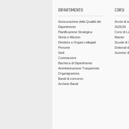
DIPARTIMENTO
CORSI
Assicurazione della Qualità del
Avvisi di 
Dipartimento
2025/26
Pianificazione Strategica
Corsi di L
Storia e Mission
Master
Direttore e Organi collegiali
Scuole di 
Persone
Dottorati 
Sedi
Summer & 
Commissioni
Bacheca di Dipartimento
Amministrazione Trasparente
Organigramma
Bandi di concorso
Archivio Bandi