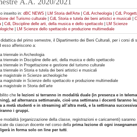
mestre A.A. 2020/2021
lo inserito in:
dBC NEWS
|
LM Storia dell'Arte
|
CdL Archeologia
|
CdL Progett
ione del Turismo culturale
|
CdL Storia e tutela dei beni artistici e musicali
|
C
a
|
CdL Discipline delle arti, della musica e dello spettacolo
|
LM Scienze
ologiche
|
LM Scienze dello spettacolo e produzione multimediale
 didattica del primo semestre, il Dipartimento dei Beni Culturali, per i corsi di 
 esso afferiscono a:
ea triennale in Archeologia
ea triennale in Discipline delle arti, della musica e dello spettacolo
ea triennale in Progettazione e gestione del turismo culturale
ea triennale in Storia e tutela dei beni artistici e musicali
ee magistrale in Scienze archeologiche
ea magistrale in Scienze dello spettacolo e produzione multimediale
ea magistrale in Storia dell’arte
bilito che
le lezioni si terranno in modalità duale (in presenza e in telema
ming), ad alternanza settimanale, cioè una settimana i docenti faranno le
la a metà studenti e in streaming all’altra metà, e la settimana successiva
iranno i gruppi.
le modalità (organizzazione della classe, registrazioni e caricamenti) saranno
icate da ciascun docente nel corso della
prima lezione di ogni insegnamen
lgerà in forma solo on line per tutti
.