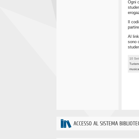
Ogni d
studen
eroga
Il cod
partir
Al lin
sono d
studen
10 Se
Turism
musica
ACCESSO AL SISTEMA BIBLIOTE