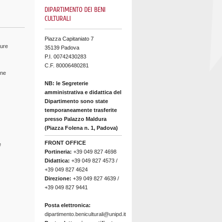
DIPARTIMENTO DEI BENI
CULTURALI
Piazza Capitaniato 7
ture
35139 Padova
P.I. 00742430283
C.F. 80006480281
ine
NB: le Segreterie
amministrativa e didattica del
Dipartimento sono state
temporaneamente trasferite
presso Palazzo Maldura
(Piazza Folena n. 1, Padova)
FRONT OFFICE
e
Portineria:
+39 049 827 4698
Didattica:
+39 049 827 4573 /
+39 049 827 4624
Direzione:
+39 049 827 4639 /
+39 049 827 9441
Posta elettronica:
dipartimento.beniculturali@unipd.it