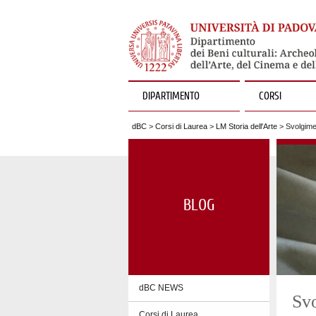
DIPARTIMENTO
CORSI
dBC
>
Corsi di Laurea
>
LM Storia dell'Arte
> Svolgimen
BLOG
dBC NEWS
Svo
Corsi di Laurea