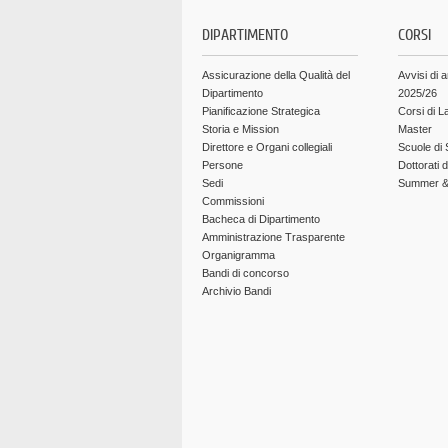
DIPARTIMENTO
CORSI
Assicurazione della Qualità del
Avvisi di 
Dipartimento
2025/26
Pianificazione Strategica
Corsi di L
Storia e Mission
Master
Direttore e Organi collegiali
Scuole di 
Persone
Dottorati 
Sedi
Summer & 
Commissioni
Bacheca di Dipartimento
Amministrazione Trasparente
Organigramma
Bandi di concorso
Archivio Bandi