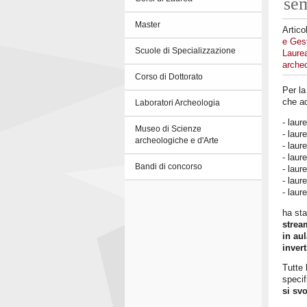
se
Master
Artico
e Gest
Scuole di Specializzazione
Laure
arche
Corso di Dottorato
Per la
che ad
Laboratori Archeologia
- laur
Museo di Scienze
- laur
archeologiche e d'Arte
- laur
- laur
Bandi di concorso
- laur
- laur
- laur
ha sta
strea
in au
invert
Tutte 
specif
si svo