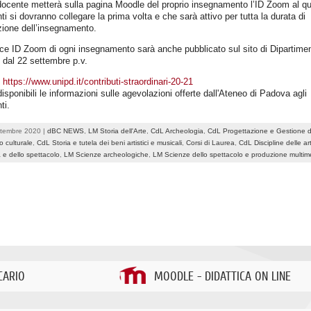
ocente metterà sulla pagina Moodle del proprio insegnamento l’ID Zoom al qua
ti si dovranno collegare la prima volta e che sarà attivo per tutta la durata di
zione dell’insegnamento.
ice ID Zoom di ogni insegnamento sarà anche pubblicato sul sito di Dipartime
e dal 22 settembre p.v.
k
https://www.unipd.it/contributi-straordinari-20-21
isponibili le informazioni sulle agevolazioni offerte dall'Ateneo di Padova agli
ti.
ttembre 2020 |
dBC NEWS
,
LM Storia dell'Arte
,
CdL Archeologia
,
CdL Progettazione e Gestione d
o culturale
,
CdL Storia e tutela dei beni artistici e musicali
,
Corsi di Laurea
,
CdL Discipline delle art
 e dello spettacolo
,
LM Scienze archeologiche
,
LM Scienze dello spettacolo e produzione multim
CARIO
MOODLE - DIDATTICA ON LINE