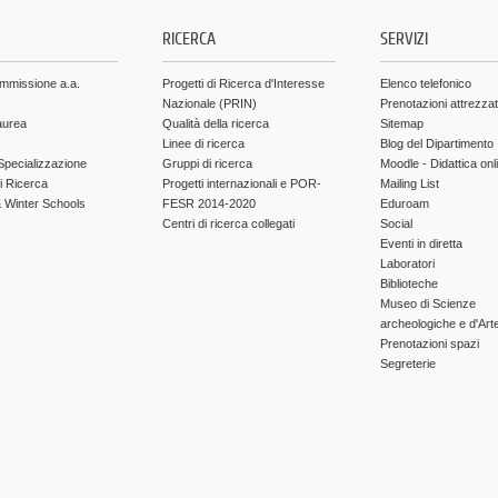
.
RICERCA
SERVIZI
ammissione a.a.
Progetti di Ricerca d'Interesse
Elenco telefonico
Nazionale (PRIN)
Prenotazioni attrezza
aurea
Qualità della ricerca
Sitemap
Linee di ricerca
Blog del Dipartimento
Specializzazione
Gruppi di ricerca
Moodle - Didattica onl
di Ricerca
Progetti internazionali e POR-
Mailing List
Winter Schools
FESR 2014-2020
Eduroam
Centri di ricerca collegati
Social
Eventi in diretta
Laboratori
Biblioteche
Museo di Scienze
archeologiche e d'Art
Prenotazioni spazi
Segreterie