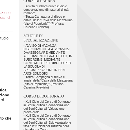
CORSI DI LAUREA
-
Attività di laboratorio "Studio e
conservazione di materiali di età
azione
romana"
-
Terza Campagna di rilievo e
orsi di
analisi della "Cava della Mezzaluna
(sito di Populonia)" (Prof.ssa
Caterina Previato)
SCUOLE DI
studio
SPECIALIZZAZIONE
-
AVVISO DI VACANZA
INSEGNAMENTI A.A. 2026/2027
DA ASSEGNARE MEDIANTE
AFFIDAMENTO GRATUITO O, IN
SUBORDINE, MEDIANTE
CONTRATTO RETRIBUITO PER
LA SCUOLA DI
SPECIALIZZAZIONE IN BENI
ARCHEOLOGICI
-
Terza Campagna di rilievo e
analisi della "Cava della Mezzaluna
(sito di Populonia)" (Prof.ssa
Caterina Previato)
tica
zione
CORSO DI DOTTORATO
 si
-
XLII Ciclo del Corso di Dottorato
in Storia, critica e conservazione
dei Beni Culturali: Valutazione
prova orale
-
XLII Ciclo del Corso di Dottorato
to che
in Storia, critica e conservazione
dei Beni Culturali: Esiti valutazione
titoli e istruzioni per l'utilizzo della
piattaforma Zoom