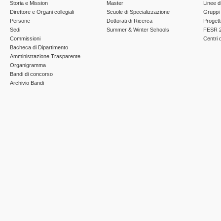
Storia e Mission
Master
Linee d
Direttore e Organi collegiali
Scuole di Specializzazione
Gruppi 
Persone
Dottorati di Ricerca
Progett
Sedi
Summer & Winter Schools
FESR 2
Commissioni
Centri d
Bacheca di Dipartimento
Amministrazione Trasparente
Organigramma
Bandi di concorso
Archivio Bandi