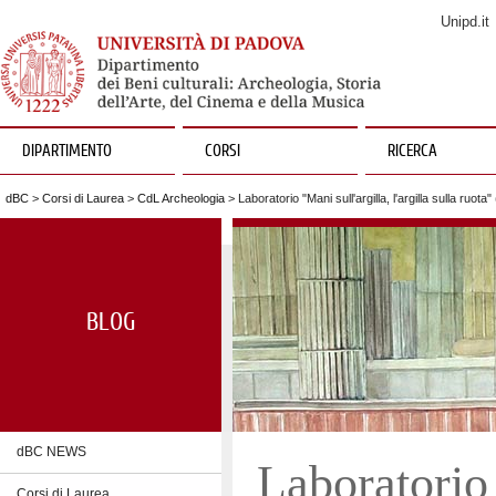
Unipd.it
DIPARTIMENTO
CORSI
RICERCA
dBC
>
Corsi di Laurea
>
CdL Archeologia
> Laboratorio "Mani sull'argilla, l'argilla sulla ruot
BLOG
dBC NEWS
Laboratorio
Corsi di Laurea