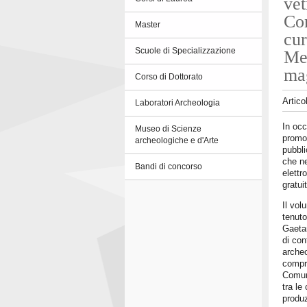
vet
Co
Master
cur
Scuole di Specializzazione
Men
ma
Corso di Dottorato
Artico
Laboratori Archeologia
In occ
Museo di Scienze
promo
archeologiche e d'Arte
pubbli
che ne
Bandi di concorso
elettr
gratui
Il vol
tenuto
Gaetan
di con
archeo
compre
Comun
tra le
produz