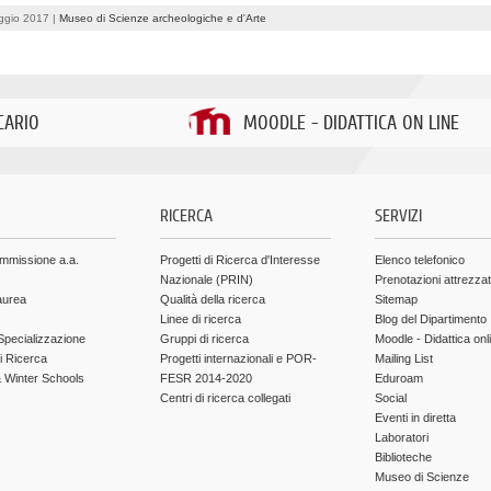
ggio 2017 |
Museo di Scienze archeologiche e d'Arte
CARIO
MOODLE - DIDATTICA ON LINE
.
RICERCA
SERVIZI
ammissione a.a.
Progetti di Ricerca d'Interesse
Elenco telefonico
Nazionale (PRIN)
Prenotazioni attrezza
aurea
Qualità della ricerca
Sitemap
Linee di ricerca
Blog del Dipartimento
Specializzazione
Gruppi di ricerca
Moodle - Didattica onl
di Ricerca
Progetti internazionali e POR-
Mailing List
Winter Schools
FESR 2014-2020
Eduroam
Centri di ricerca collegati
Social
Eventi in diretta
Laboratori
Biblioteche
Museo di Scienze