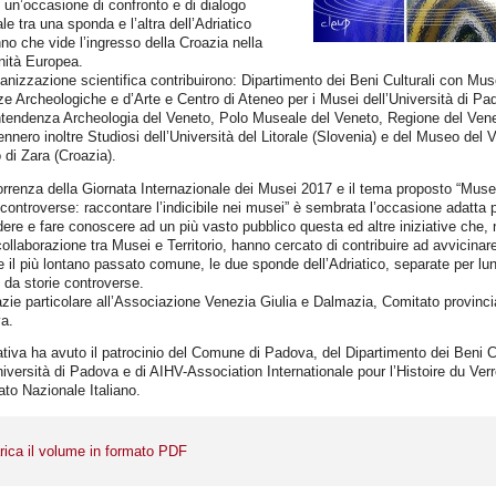
 un’occasione di confronto e di dialogo
ale tra una sponda e l’altra dell’Adriatico
nno che vide l’ingresso della Croazia nella
ità Europea.
ganizzazione scientifica contribuirono: Dipartimento dei Beni Culturali con Mus
e Archeologiche e d’Arte e Centro di Ateneo per i Musei dell’Università di Pa
ntendenza Archeologia del Veneto, Polo Museale del Veneto, Regione del Vene
ennero inoltre Studiosi dell’Università del Litorale (Slovenia) e del Museo del V
 di Zara (Croazia).
orrenza della Giornata Internazionale dei Musei 2017 e il tema proposto “Muse
 controverse: raccontare l’indicibile nei musei” è sembrata l’occasione adatta 
dere e fare conoscere ad un più vasto pubblico questa ed altre iniziative che, 
collaborazione tra Musei e Territorio, hanno cercato di contribuire ad avvicinar
e il più lontano passato comune, le due sponde dell’Adriatico, separate per lu
da storie controverse.
zie particolare all’Associazione Venezia Giulia e Dalmazia, Comitato provinci
a.
iativa ha avuto il patrocinio del Comune di Padova, del Dipartimento dei Beni Cu
niversità di Padova e di AIHV-Association Internationale pour l’Histoire du Verr
to Nazionale Italiano.
rica il volume in formato PDF