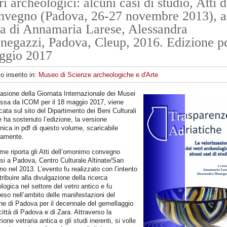
ri archeologici: alcuni casi di studio, Atti d
nvegno (Padova, 26-27 novembre 2013), a
a di Annamaria Larese, Alessandra
egazzi, Padova, Cleup, 2016. Edizione p
ggio 2017
lo inserito in:
Museo di Scienze archeologiche e d'Arte
asione della Giornata Internazionale dei Musei
ssa da ICOM per il 18 maggio 2017, viene
cata sul sito del Dipartimento dei Beni Culturali
 ha sostenuto l’edizione, la versione
onica in pdf di questo volume, scaricabile
tamente.
ume riporta gli Atti dell’omonimo convegno
si a Padova, Centro Culturale Altinate/San
o nel 2013. L’evento fu realizzato con l’intento
tribuire alla divulgazione della ricerca
logica nel settore del vetro antico e fu
so nell’ambito delle manifestazioni del
e di Padova per il decennale del gemellaggio
 città di Padova e di Zara. Attraverso la
ione vetraria antica e gli studi inerenti, si volle