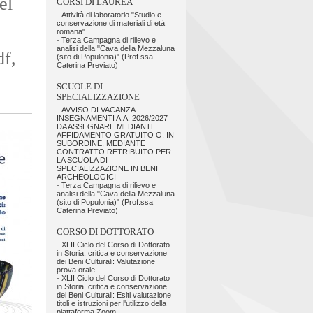
el
CORSI DI LAUREA
-
Attività di laboratorio "Studio e
conservazione di materiali di età
romana"
-
Terza Campagna di rilievo e
analisi della "Cava della Mezzaluna
df,
(sito di Populonia)" (Prof.ssa
Caterina Previato)
SCUOLE DI
SPECIALIZZAZIONE
-
AVVISO DI VACANZA
INSEGNAMENTI A.A. 2026/2027
DA ASSEGNARE MEDIANTE
AFFIDAMENTO GRATUITO O, IN
SUBORDINE, MEDIANTE
CONTRATTO RETRIBUITO PER
LA SCUOLA DI
SPECIALIZZAZIONE IN BENI
ARCHEOLOGICI
-
Terza Campagna di rilievo e
analisi della "Cava della Mezzaluna
(sito di Populonia)" (Prof.ssa
Caterina Previato)
CORSO DI DOTTORATO
-
XLII Ciclo del Corso di Dottorato
in Storia, critica e conservazione
dei Beni Culturali: Valutazione
prova orale
-
XLII Ciclo del Corso di Dottorato
in Storia, critica e conservazione
dei Beni Culturali: Esiti valutazione
titoli e istruzioni per l'utilizzo della
piattaforma Zoom