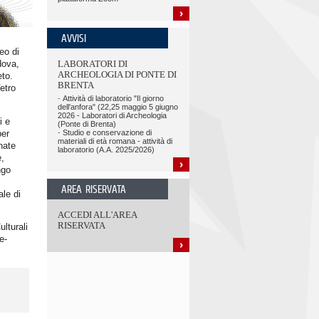
AVVISI
eo di
dova,
LABORATORI DI
ARCHEOLOGIA DI PONTE DI
to.
BRENTA
etro
-
Attività di laboratorio "Il giorno
dell'anfora" (22,25 maggio 5 giugno
2026 - Laboratori di Archeologia
i e
(Ponte di Brenta)
per
-
Studio e conservazione di
materiali di età romana - attività di
nate
laboratorio (A.A. 2025/2026)
e,
ngo
AREA RISERVATA
ale di
ACCEDI ALL'AREA
RISERVATA
lturali
e-