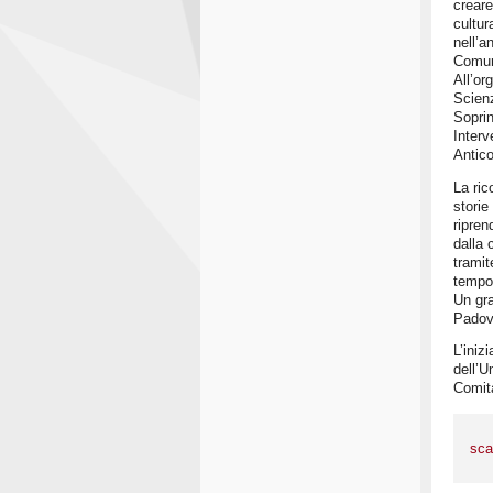
creare
cultur
nell’a
Comun
All’or
Scienz
Sopri
Interv
Antico
La ric
storie
ripren
dalla 
tramit
tempo 
Un gra
Padov
L’iniz
dell’U
Comita
sca