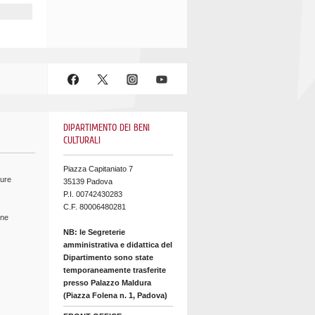
DIPARTIMENTO DEI BENI
CULTURALI
Piazza Capitaniato 7
ture
35139 Padova
P.I. 00742430283
C.F. 80006480281
ine
NB: le Segreterie
amministrativa e didattica del
Dipartimento sono state
temporaneamente trasferite
presso Palazzo Maldura
(Piazza Folena n. 1, Padova)