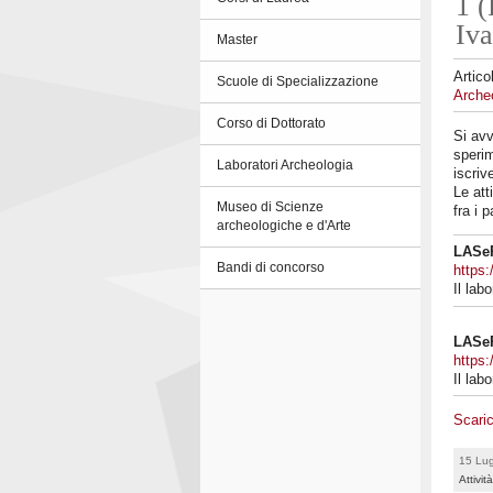
1 (
Iva
Master
Artico
Scuole di Specializzazione
Archeo
Corso di Dottorato
Si avv
sperim
Laboratori Archeologia
iscriv
Le att
Museo di Scienze
fra i p
archeologiche e d'Arte
LASeR
Bandi di concorso
https:
Il la
LASeR
https:
Il la
Scaric
15 Lug
Attivit