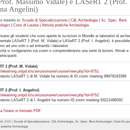
Prof. Massimo Vidale) e LASeRT 2 (Prof.
na Angelini)
lo inserito in:
Scuole di Specializzazione
|
CdL Archeologia
|
Sc. Spec. Beni
logici
|
Corsi di Laurea
|
Attività pratiche Archeologia
isano gli studenti che sono aperte le iscrizioni in Moodle ai laboratori di arche
entale LASeRT 1 (Prof. M. Vidale) e LASeRT 2 (Prof. I. Angelini): è possibile
ersi ad uno solo o ad entrambi i laboratori.
ività si svolgeranno via zoom e comprenderanno una serie di lezioni, filmati e d
artecipanti.
T 1 (Prof. M. Vidale)
//elearning.unipd.it/scienzeumane/course/view.php?id=8751
boratorio LASeRT 1 di M. Vidale ha numero di ID zoom meeting 99979243389
T 2 (Prof. I. Angelini)
//elearning.unipd.it/scienzeumane/course/view.php?id=8752
boratorio LASeRT 2 di I. Angelini ha numero ID zoom meeting 93221496592
a l'orario in formato PDF
.
lio 2020 |
Scuole di Specializzazione
,
CdL Archeologia
,
Sc. Spec. Beni Archeologici
,
Corsi di Lau
à pratiche Archeologia