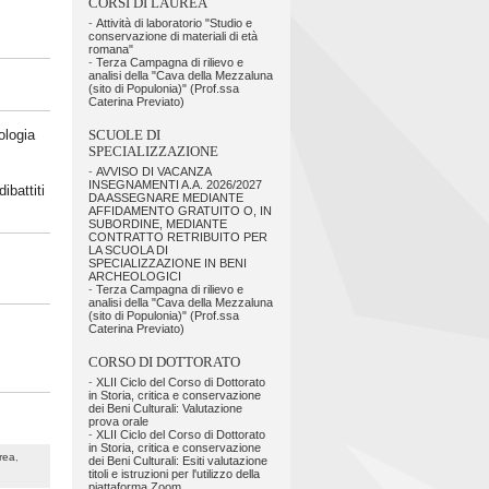
CORSI DI LAUREA
-
Attività di laboratorio "Studio e
conservazione di materiali di età
romana"
-
Terza Campagna di rilievo e
analisi della "Cava della Mezzaluna
(sito di Populonia)" (Prof.ssa
Caterina Previato)
ologia
SCUOLE DI
SPECIALIZZAZIONE
-
AVVISO DI VACANZA
INSEGNAMENTI A.A. 2026/2027
ibattiti
DA ASSEGNARE MEDIANTE
AFFIDAMENTO GRATUITO O, IN
SUBORDINE, MEDIANTE
CONTRATTO RETRIBUITO PER
LA SCUOLA DI
SPECIALIZZAZIONE IN BENI
ARCHEOLOGICI
-
Terza Campagna di rilievo e
analisi della "Cava della Mezzaluna
(sito di Populonia)" (Prof.ssa
Caterina Previato)
CORSO DI DOTTORATO
-
XLII Ciclo del Corso di Dottorato
in Storia, critica e conservazione
dei Beni Culturali: Valutazione
prova orale
-
XLII Ciclo del Corso di Dottorato
in Storia, critica e conservazione
rea
,
dei Beni Culturali: Esiti valutazione
titoli e istruzioni per l'utilizzo della
piattaforma Zoom