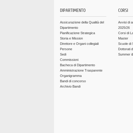
DIPARTIMENTO
CORSI
Assicurazione della Qualità del
Avvisi di 
Dipartimento
2025/26
Pianificazione Strategica
Corsi di L
Storia e Mission
Master
Direttore e Organi collegiali
Scuole di 
Persone
Dottorati 
Sedi
Summer & 
Commissioni
Bacheca di Dipartimento
Amministrazione Trasparente
Organigramma
Bandi di concorso
Archivio Bandi