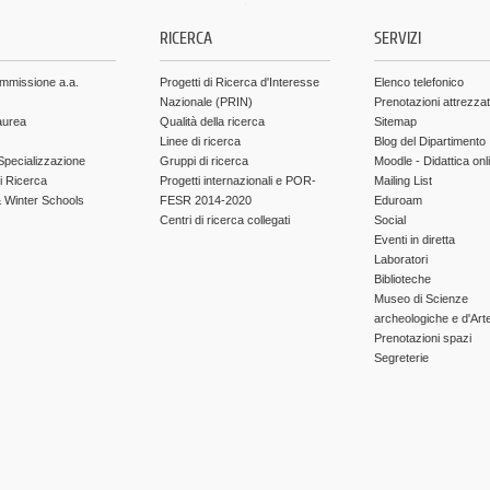
.
RICERCA
SERVIZI
ammissione a.a.
Progetti di Ricerca d'Interesse
Elenco telefonico
Nazionale (PRIN)
Prenotazioni attrezza
aurea
Qualità della ricerca
Sitemap
Linee di ricerca
Blog del Dipartimento
Specializzazione
Gruppi di ricerca
Moodle - Didattica onl
di Ricerca
Progetti internazionali e POR-
Mailing List
Winter Schools
FESR 2014-2020
Eduroam
Centri di ricerca collegati
Social
Eventi in diretta
Laboratori
Biblioteche
Museo di Scienze
archeologiche e d'Art
Prenotazioni spazi
Segreterie