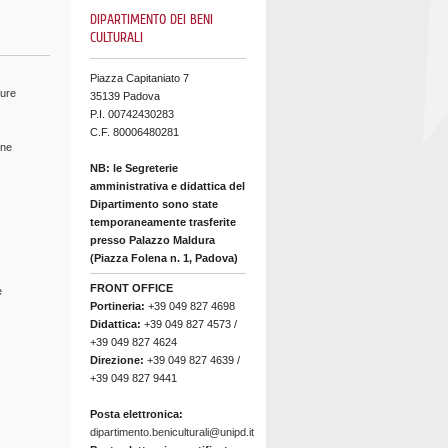
DIPARTIMENTO DEI BENI
CULTURALI
Piazza Capitaniato 7
ture
35139 Padova
P.I. 00742430283
C.F. 80006480281
ine
NB: le Segreterie
amministrativa e didattica del
Dipartimento sono state
temporaneamente trasferite
presso Palazzo Maldura
(Piazza Folena n. 1, Padova)
FRONT OFFICE
e
Portineria:
+39 049 827 4698
Didattica:
+39 049 827 4573 /
+39 049 827 4624
Direzione:
+39 049 827 4639 /
+39 049 827 9441
Posta elettronica:
dipartimento.beniculturali@unipd.it