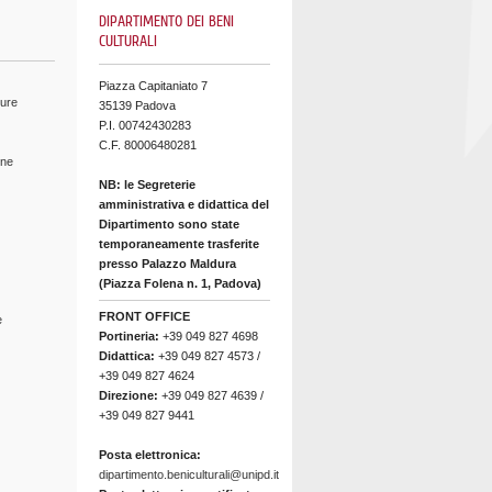
DIPARTIMENTO DEI BENI
CULTURALI
Piazza Capitaniato 7
ture
35139 Padova
P.I. 00742430283
C.F. 80006480281
ine
NB: le Segreterie
amministrativa e didattica del
Dipartimento sono state
temporaneamente trasferite
presso Palazzo Maldura
(Piazza Folena n. 1, Padova)
FRONT OFFICE
e
Portineria:
+39 049 827 4698
Didattica:
+39 049 827 4573 /
+39 049 827 4624
Direzione:
+39 049 827 4639 /
+39 049 827 9441
Posta elettronica:
dipartimento.beniculturali@unipd.it