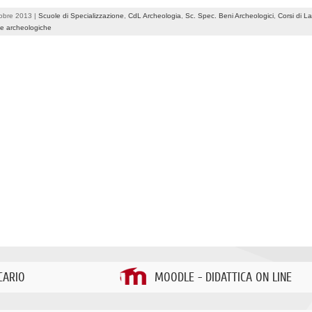
obre 2013 |
Scuole di Specializzazione
,
CdL Archeologia
,
Sc. Spec. Beni Archeologici
,
Corsi di L
e archeologiche
CARIO
MOODLE - DIDATTICA ON LINE