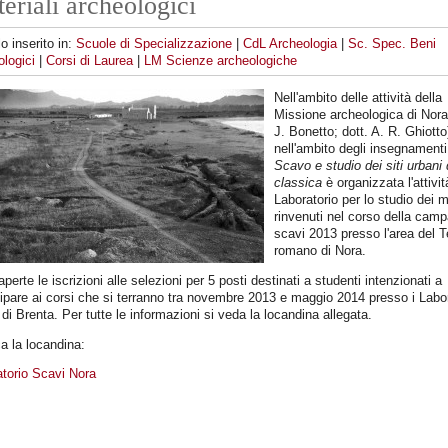
eriali archeologici
lo inserito in:
Scuole di Specializzazione
|
CdL Archeologia
|
Sc. Spec. Beni
logici
|
Corsi di Laurea
|
LM Scienze archeologiche
Nell'ambito delle attività della
Missione archeologica di Nora 
J. Bonetto; dott. A. R. Ghiotto
nell'ambito degli insegnamenti
Scavo e studio dei siti urbani 
classica
è organizzata l'attivit
Laboratorio per lo studio dei m
rinvenuti nel corso della cam
scavi 2013 presso l'area del 
romano di Nora.
perte le iscrizioni alle selezioni per 5 posti destinati a studenti intenzionati a
ipare ai corsi che si terranno tra novembre 2013 e maggio 2014 presso i Labor
di Brenta. Per tutte le informazioni si veda la locandina allegata.
a la locandina:
torio Scavi Nora