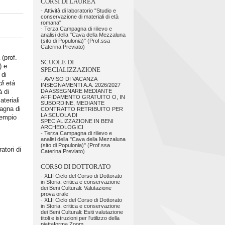
CORSI DI LAUREA
-
Attività di laboratorio "Studio e
conservazione di materiali di età
romana"
-
Terza Campagna di rilievo e
analisi della "Cava della Mezzaluna
(sito di Populonia)" (Prof.ssa
Caterina Previato)
(prof.
SCUOLE DI
) e
SPECIALIZZAZIONE
 di
-
AVVISO DI VACANZA
di età
INSEGNAMENTI A.A. 2026/2027
à di
DA ASSEGNARE MEDIANTE
AFFIDAMENTO GRATUITO O, IN
ateriali
SUBORDINE, MEDIANTE
pagna di
CONTRATTO RETRIBUITO PER
LA SCUOLA DI
Tempio
SPECIALIZZAZIONE IN BENI
ARCHEOLOGICI
-
Terza Campagna di rilievo e
analisi della "Cava della Mezzaluna
(sito di Populonia)" (Prof.ssa
atori di
Caterina Previato)
CORSO DI DOTTORATO
-
XLII Ciclo del Corso di Dottorato
in Storia, critica e conservazione
dei Beni Culturali: Valutazione
prova orale
-
XLII Ciclo del Corso di Dottorato
in Storia, critica e conservazione
dei Beni Culturali: Esiti valutazione
titoli e istruzioni per l'utilizzo della
piattaforma Zoom