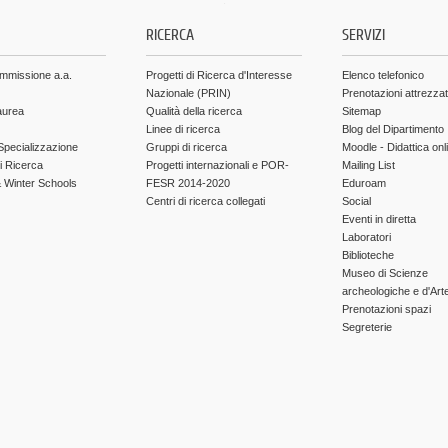
.
RICERCA
SERVIZI
ammissione a.a.
Progetti di Ricerca d'Interesse
Elenco telefonico
Nazionale (PRIN)
Prenotazioni attrezza
aurea
Qualità della ricerca
Sitemap
Linee di ricerca
Blog del Dipartimento
Specializzazione
Gruppi di ricerca
Moodle - Didattica onl
di Ricerca
Progetti internazionali e POR-
Mailing List
Winter Schools
FESR 2014-2020
Eduroam
Centri di ricerca collegati
Social
Eventi in diretta
Laboratori
Biblioteche
Museo di Scienze
archeologiche e d'Art
Prenotazioni spazi
Segreterie