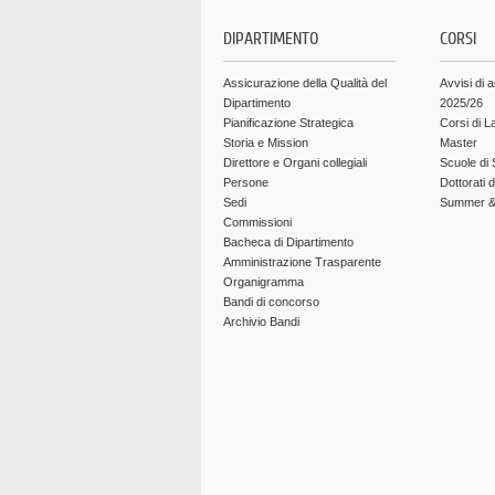
DIPARTIMENTO
CORSI
Assicurazione della Qualità del
Avvisi di 
Dipartimento
2025/26
Pianificazione Strategica
Corsi di L
Storia e Mission
Master
Direttore e Organi collegiali
Scuole di 
Persone
Dottorati 
Sedi
Summer & 
Commissioni
Bacheca di Dipartimento
Amministrazione Trasparente
Organigramma
Bandi di concorso
Archivio Bandi