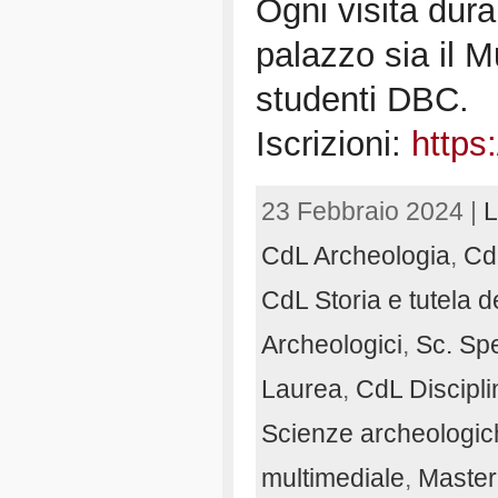
Ogni visita dur
palazzo sia il M
studenti DBC.
Iscrizioni:
https:
23 Febbraio 2024 |
L
CdL Archeologia
,
Cd
CdL Storia e tutela de
Archeologici
,
Sc. Spe
Laurea
,
CdL Disciplin
Scienze archeologic
multimediale
,
Master