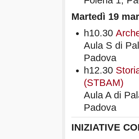
Folena 1, P
Martedì 19 ma
h10.30
Arche
Aula S di Pa
Padova
h12.30
Stori
(STBAM)
Aula A di Pa
Padova
INIZIATIVE C