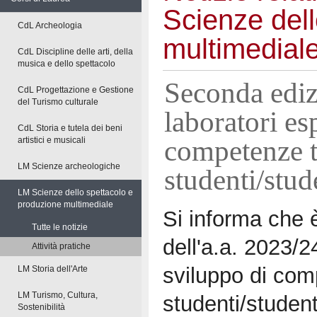
Scienze dell
CdL Archeologia
multimedial
CdL Discipline delle arti, della
musica e dello spettacolo
Seconda edizi
CdL Progettazione e Gestione
del Turismo culturale
laboratori es
CdL Storia e tutela dei beni
competenze tr
artistici e musicali
LM Scienze archeologiche
studenti/stud
LM Scienze dello spettacolo e
produzione multimediale
Si informa che 
Tutte le notizie
dell'a.a. 2023/2
Attività pratiche
sviluppo di comp
LM Storia dell'Arte
LM Turismo, Cultura,
studenti/student
Sostenibilità