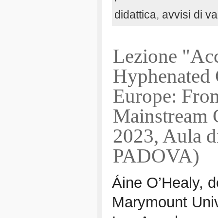
didattica
,
avvisi di 
Lezione "Acc
Hyphenated 
Europe: From
Mainstream 
2023, Aula d
PADOVA)
Áine O’Healy, d
Marymount Unive