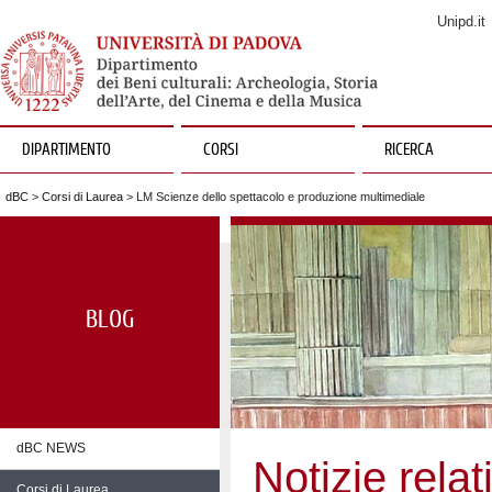
Unipd.it
DIPARTIMENTO
CORSI
RICERCA
dBC
>
Corsi di Laurea
> LM Scienze dello spettacolo e produzione multimediale
BLOG
dBC NEWS
Notizie relat
Corsi di Laurea