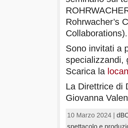
ROHRWACHER" (P
Rohrwacher’s Ci
Collaborations).
Sono invitati a p
specializzandi, g
Scarica la
loca
La Direttrice di
Giovanna Vale
10 Marzo 2024 |
dB
spettacolo e produzi