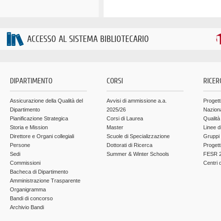
ACCESSO AL SISTEMA BIBLIOTECARIO
DIPARTIMENTO
CORSI
RICER
Assicurazione della Qualità del
Avvisi di ammissione a.a.
Progett
Dipartimento
2025/26
Nazion
Pianificazione Strategica
Corsi di Laurea
Qualità
Storia e Mission
Master
Linee d
Direttore e Organi collegiali
Scuole di Specializzazione
Gruppi 
Persone
Dottorati di Ricerca
Progett
Sedi
Summer & Winter Schools
FESR 2
Commissioni
Centri d
Bacheca di Dipartimento
Amministrazione Trasparente
Organigramma
Bandi di concorso
Archivio Bandi