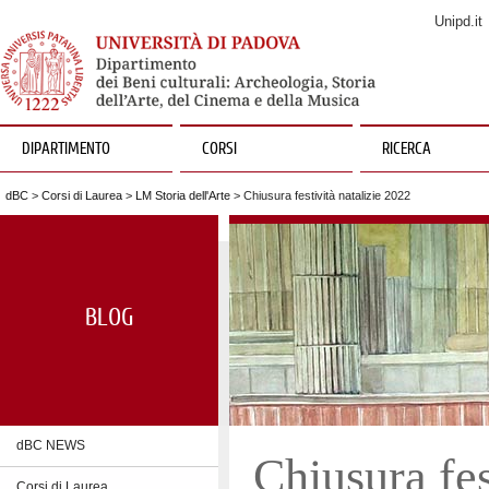
Unipd.it
DIPARTIMENTO
CORSI
RICERCA
dBC
>
Corsi di Laurea
>
LM Storia dell'Arte
> Chiusura festività natalizie 2022
BLOG
dBC NEWS
Chiusura fes
Corsi di Laurea