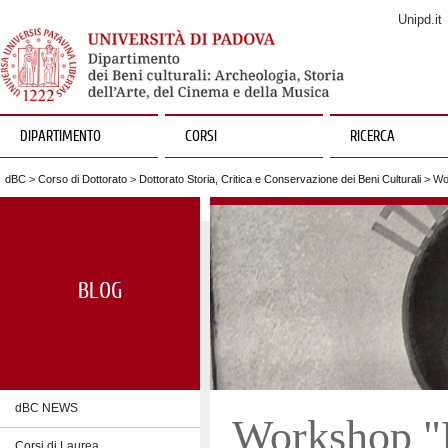
Unipd.it
DIPARTIMENTO
CORSI
RICERCA
dBC
>
Corso di Dottorato
>
Dottorato Storia, Critica e Conservazione dei Beni Culturali
> Wor
BLOG
dBC NEWS
Workshop "
Corsi di Laurea