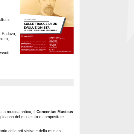
lturali
di Padova,
ereto,
essati.
a la musica antica, il
Concentus Musicus
ompleanno del musicista e compositore
oria delle arti visive e della musica