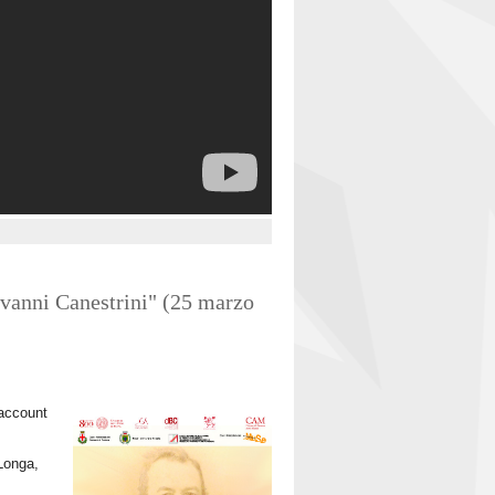
iovanni Canestrini" (25 marzo
 account
 Longa,