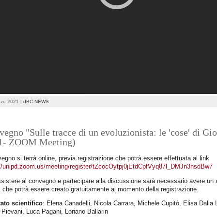
rzo 2021 |
dBC NEWS
egno "Sulle tracce di un evoluzionista: le 'cose' di G
1- ZOOM Meeting)
vegno si terrà online, previa registrazione che potrà essere effettuata al link
://unipd.zoom.us/meeting/register/tZcocOytpj0jEtdCpfVyq87l_DMJn3nsdBw7
sistere al convegno e partecipare alla discussione sarà necessario avere un
che potrà essere creato gratuitamente al momento della registrazione.
ato scientifico
: Elena Canadelli, Nicola Carrara, Michele Cupitò, Elisa Dalla
Pievani, Luca Pagani, Loriano Ballarin