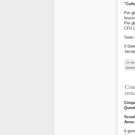
"Cult
Per gl
tirocin
Per gl
CFU (s
Sono i
Il Dir
Jaco
19 Ma
Storico
Cinq
res
Cinqu
Quint
Scuol
Anno 
Il gio