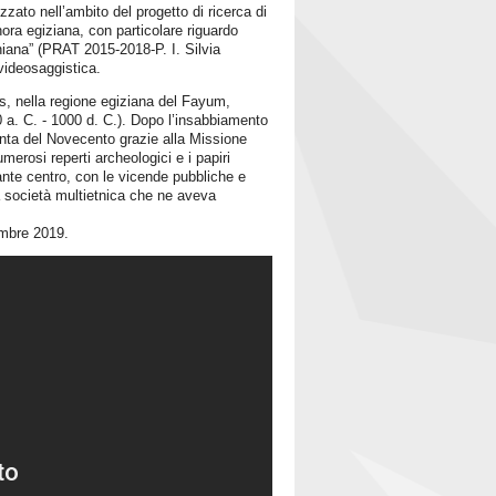
zato nell’ambito del progetto di ricerca di
hora egiziana, con particolare riguardo
iniana” (PRAT 2015-2018-P. I. Silvia
 videosaggistica.
nis, nella regione egiziana del Fayum,
0 a. C. - 1000 d. C.). Dopo l’insabbiamento
renta del Novecento grazie alla Missione
erosi reperti archeologici e i papiri
tante centro, con le vicende pubbliche e
la società multietnica che ne aveva
embre 2019.