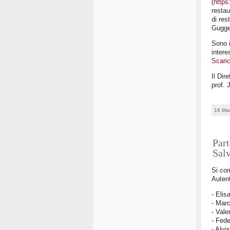
(
https
restau
di re
Gugge
Sono i
intere
Scaric
Il Dir
prof. 
16 Ma
Part
Sal
Si com
Autent
- Elis
- Mar
- Vale
- Fede
- Alvi