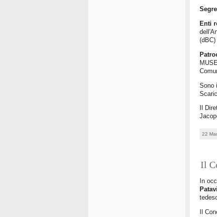
Segre
Enti r
dell'A
(dBC) 
Patro
MUSE -
Comun
Sono i
Scari
Il Dir
Jaco
22 Ma
Il 
In occ
Patav
tedes
Il Con