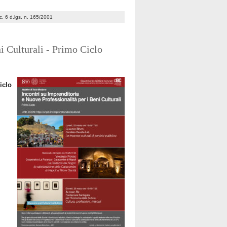
 c. 6 d.lgs. n. 165/2001
i Culturali - Primo Ciclo
iclo