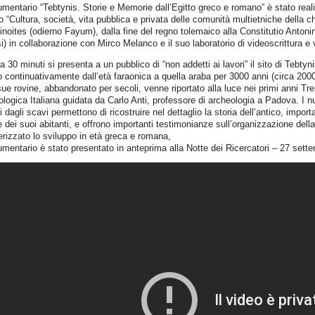
umentario “Tebtynis. Storie e Memorie dall’Egitto greco e romano” è stato realiz
 “Cultura, società, vita pubblica e privata delle comunità multietniche della c
sinoites (odierno Fayum), dalla fine del regno tolemaico alla Constitutio Anton
i) in collaborazione con Mirco Melanco e il suo laboratorio di videoscrittura e
ca 30 minuti si presenta a un pubblico di “non addetti ai lavori” il sito di Tebty
o continuativamente dall’età faraonica a quella araba per 3000 anni (circa 200
sue rovine, abbandonato per secoli, venne riportato alla luce nei primi anni T
logica Italiana guidata da Carlo Anti, professore di archeologia a Padova. I num
 dagli scavi permettono di ricostruire nel dettaglio la storia dell’antico, impor
e dei suoi abitanti, e offrono importanti testimonianze sull’organizzazione del
erizzato lo sviluppo in età greca e romana,
umentario è stato presentato in anteprima alla Notte dei Ricercatori – 27 sett