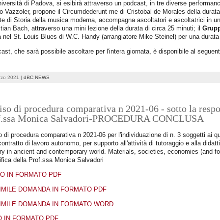
niversità di Padova, si esibirà attraverso un podcast, in tre diverse performanc
o Vazzoler, propone il Circumdederunt me di Cristobal de Morales della durat
e di Storia della musica moderna, accompagna ascoltatori e ascoltatrici in un
ian Bach, attraverso una mini lezione della durata di circa 25 minuti; il
Grupp
à nel St. Louis Blues di W.C. Handy (arrangiatore Mike Steinel) per una durata 
cast, che sarà possibile ascoltare per l'intera giornata, è disponibile al seguen
rzo 2021 |
dBC NEWS
so di procedura comparativa n 2021-06 - sotto la respon
f.ssa Monica Salvadori-PROCEDURA CONCLUSA
 di procedura comparativa n 2021-06 per l'individuazione di n. 3 soggetti ai qua
contratto di lavoro autonomo, per supporto all'attività di tutoraggio e alla didat
ry in ancient and contemporary world. Materials, societies, economies (and forg
ifica della Prof.ssa Monica Salvadori
O IN FORMATO PDF
IMILE DOMANDA IN FORMATO PDF
IMILE DOMANDA IN FORMATO WORD
O IN FORMATO PDF