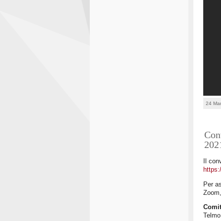
24 Ma
Conv
202
Il con
https
Per as
Zoom, 
Comit
Telmo 