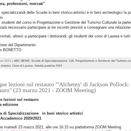
ura, professioni, mercati"
i specializzandi delle Scuole in beni storico-artistici e in beni archeologici la p
io.
i studenti del corso in Progettazione e Gestione del Turismo Culturale la partec
arà necessario partecipare ai tre incontri previsti e consegnare una relazione 
nvitati, altresì a partecipare i dottorandi, gli studenti dei corsi di Laurea e tutti 
ettore del Dipartimento
po BONETTO
rzo 2021 |
dBC NEWS
,
Scuole di Specializzazione
,
CdL Progettazione e Gestione del Turismo cul
-Artistici
,
Corsi di Laurea
,
Attività pratiche PGT
ue lezioni sul restauro "'Alchemy' di Jackson Pollock: 
tauro" (23 marzo 2021 - ZOOM Meeting)
e lezioni sul restauro
a edizione
a di Specializzazione in beni storico artistici
Accademico 2020/2021
rno martedì 23 marzo 2021, alle ore 16:15 su piattaforma ZOOM Meeting