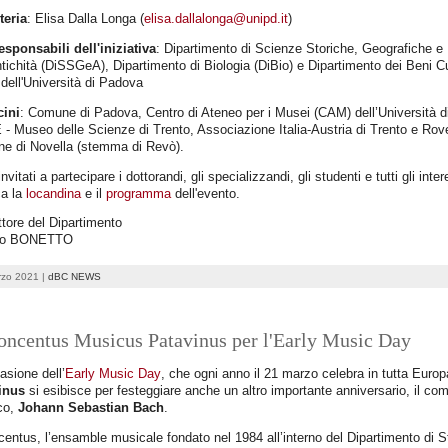
teria
: Elisa Dalla Longa (
elisa.dallalonga@unipd.it
)
esponsabili dell'iniziativa
: Dipartimento di Scienze Storiche, Geografiche e
ntichità (DiSSGeA), Dipartimento di Biologia (DiBio) e Dipartimento dei Beni Cu
dell'Università di Padova
cini
: Comune di Padova, Centro di Ateneo per i Musei (CAM) dell’Università 
 Museo delle Scienze di Trento, Associazione Italia-Austria di Trento e Rov
e di Novella (stemma di Revò).
nvitati a partecipare i dottorandi, gli specializzandi, gli studenti e tutti gli inter
ca la
locandina
e il
programma
dell'evento.
ettore del Dipartimento
po BONETTO
rzo 2021 |
dBC NEWS
Concentus Musicus Patavinus per l'Early Music Day
asione dell’
Early Music Day
, che ogni anno il 21 marzo celebra in tutta Europ
inus
si esibisce per festeggiare anche un altro importante anniversario, il c
co,
Johann Sebastian Bach
.
centus, l’ensamble musicale fondato nel 1984 all’interno del Dipartimento di St