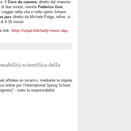
e. Il
Coro da camera
, diretto dal maestro
a di due minuti, mentre
Federico Gon
,
 viaggio nella vita e nelle opere Johann
o jazz
diretto da Michele Polga, infine, si
di 4.30 minuti.
te link:
https://unipd.link/early-music-day-
sabilità scientifica della
li affidare un incarico, mediante la stipula
tica online per l’International Spring School
eries)” - sotto la responsabilità