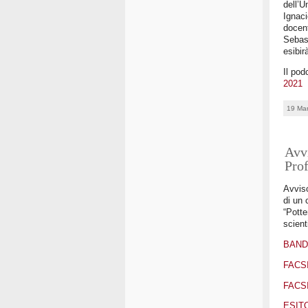
dell’U
Ignaci
docent
Sebast
esibir
Il pod
2021
19 Ma
Avvi
Pro
Avviso
di un 
“Potte
scient
BAND
FACS
FACS
ESIT