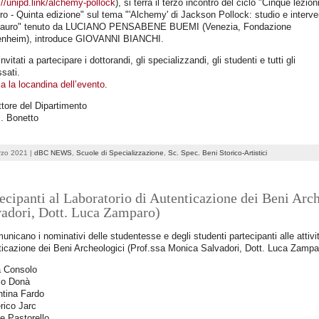
://unipd.link/alchemy-pollock
), si terrà il terzo incontro del ciclo "Cinque lezion
ro - Quinta edizione" sul tema "'Alchemy' di Jackson Pollock: studio e interve
stauro" tenuto da LUCIANO PENSABENE BUEMI (Venezia, Fondazione
nheim), introduce GIOVANNI BIANCHI.
nvitati a partecipare i dottorandi, gli specializzandi, gli studenti e tutti gli
ssati.
a la locandina dell’evento
.
ettore del Dipartimento
J. Bonetto
rzo 2021 |
dBC NEWS
,
Scuole di Specializzazione
,
Sc. Spec. Beni Storico-Artistici
ecipanti al Laboratorio di Autenticazione dei Beni Arc
vadori, Dott. Luca Zamparo)
unicano i nominativi delle studentesse e degli studenti partecipanti alle attivit
icazione dei Beni Archeologici (Prof.ssa Monica Salvadori, Dott. Luca Zampa
a Consolo
co Donà
ntina Fardo
rico Jarc
se Pastorello