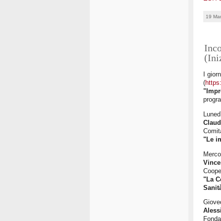
19 Ma
Inco
(Ini
I gior
(
https
"Impr
progr
Luned
Claud
Comit
"Le i
Merco
Vince
Coope
"La C
Sanit
Giove
Aless
Fonda