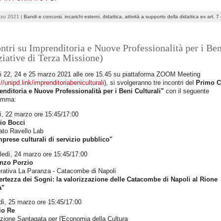
rzo 2021 |
Bandi e concorsi
,
incarichi esterni
,
didattica
,
attività a supporto della didattica ex art. 7
ntri su Imprenditoria e Nuove Professionalità per i Ben
ziative di Terza Missione)
ni 22, 24 e 25 marzo 2021 alle ore 15.45 su piattaforma ZOOM Meeting
://unipd.link/imprenditoriabeniculturali
), si svolgeranno tre incontri del
Primo C
enditoria e Nuove Professionalità per i Beni Culturali"
con il seguente
amma:
ì, 22 marzo ore 15:45/17:00
io Bocci
ato Ravello Lab
mprese culturali di servizio pubblico"
ledì, 24 marzo ore 15:45/17:00
nzo Porzio
rativa La Paranza - Catacombe di Napoli
ertezza dei Sogni: la valorizzazione delle Catacombe di Napoli al Rione
à"
dì, 25 marzo ore 15:45/17:00
io Re
zione Santagata per l'Economia della Cultura