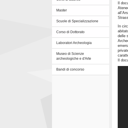
Il doc
Ateneo
Master
all’Ar
Strass
Scuole di Specializzazione
In cir
abitat
Corso di Dottorato
delle 
Archeo
Laboratori Archeologia
emersi
privat
Museo di Scienze
caratt
archeologiche e d'Arte
Il doc
Bandi di concorso