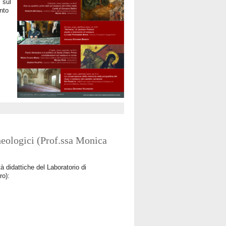
i sul
nto
heologici (Prof.ssa Monica
à didattiche del Laboratorio di
ro):